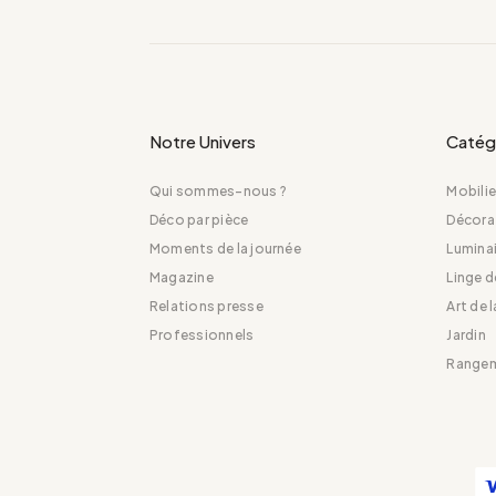
Notre Univers
Catég
Qui sommes-nous ?
Mobilie
Déco par pièce
Décora
Moments de la journée
Luminai
Magazine
Linge 
Relations presse
Art de 
Professionnels
Jardin
Range