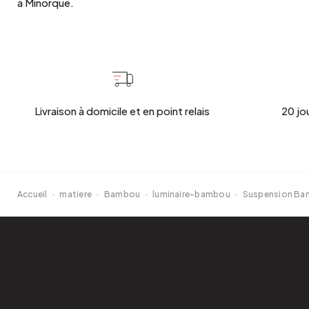
à Minorque.
Livraison à domicile et en point relais
20 jo
Accueil
·
matiere
·
Bambou
·
luminaire-bambou
·
Suspension B