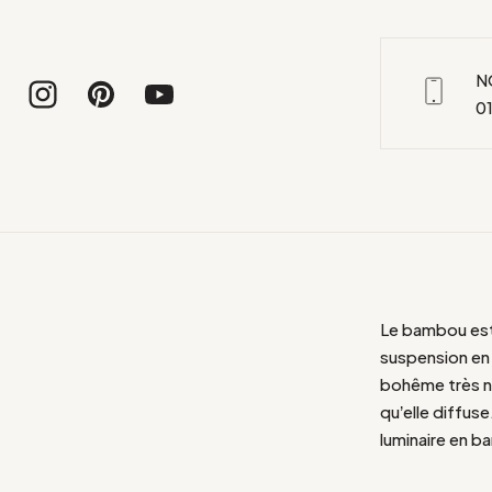
N
01
Le bambou est 
suspension en
bohême très na
qu’elle diffus
luminaire en b