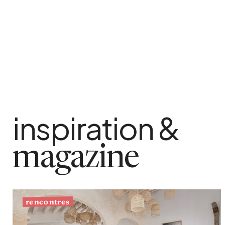
Bistrot
Velours
Bord de mer
Bois blond
Brocante
Papier mâché
Contemporain
Verre
Esprit Haussmannien
Zinc et galva
Grand hôtel
Naturel
inspiration &
magazine
rencontres