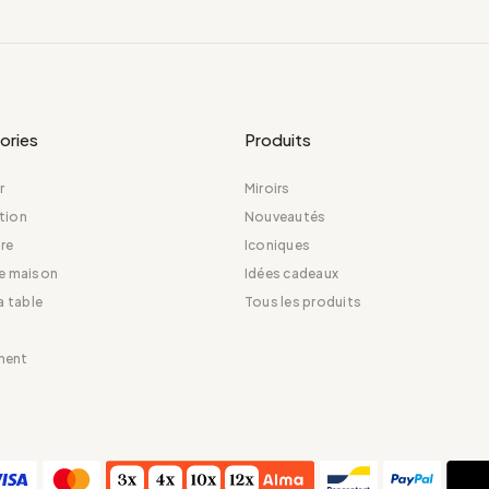
ories
Produits
r
Miroirs
tion
Nouveautés
re
Iconiques
de maison
Idées cadeaux
la table
Tous les produits
ment