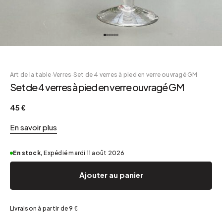
Art de la table
·
Verres
·
Set de 4 verres à pied en verre ouvragé GM
Set de 4 verres à pied en verre ouvragé GM
45 €
En savoir plus
En stock,
Expédié mardi 11 août 2026
Ajouter au panier
Livraison à partir de 9 €