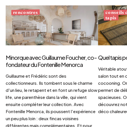
conseils
rencontres
tapis
Minorque avec Guillaume Foucher, co-
Quel tapis p
fondateur du Fontenille Menorca
Véritable atout
Guillaume et Frédéric sont des
salon tout en
collectionneurs. Ils tombent sous le charme
cocooning. On 
d'un lieu, le retapent et en font un refuge slow
permet de déli
life, une parenthèse dans la ville, qui vient
spacieuses. Or
ensuite compléter leur collection. Avec
découvrez notr
Fontenille Menorca, ils poussent l'expérience
déco chaleureu
un peu plus loin : deux fincas voisines
différentes mais complémentaires. Et pour