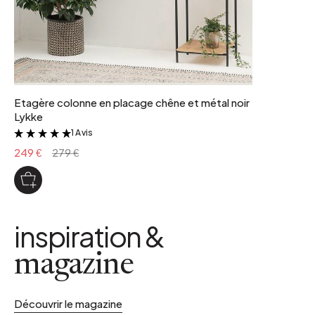
Etagère colonne en placage chêne et métal noir
Lykke
1 Avis
&
249 €
279 €
inspiration &
magazine
Découvrir le magazine