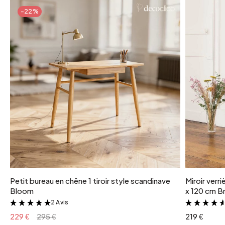
-22%
Petit bureau en chêne 1 tiroir style scandinave
Miroir verr
Bloom
x 120 cm Br
2 Avis
&
229 €
295 €
219 €