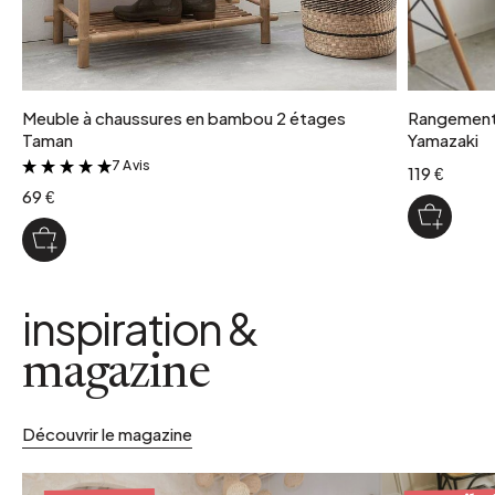
Meuble à chaussures en bambou 2 étages
Rangement à
Taman
Yamazaki
7 Avis
&
119 €
69 €
inspiration &
magazine
Découvrir le magazine