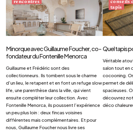
conseils
rencontres
tapis
Minorque avec Guillaume Foucher, co-
Quel tapis p
fondateur du Fontenille Menorca
Véritable atout
Guillaume et Frédéric sont des
salon tout en
collectionneurs. Ils tombent sous le charme
cocooning. On 
d'un lieu, le retapent et en font un refuge slow
permet de déli
life, une parenthèse dans la ville, qui vient
spacieuses. Or
ensuite compléter leur collection. Avec
découvrez notr
Fontenille Menorca, ils poussent l'expérience
déco chaleureu
un peu plus loin : deux fincas voisines
différentes mais complémentaires. Et pour
nous, Guillaume Foucher nous livre ses