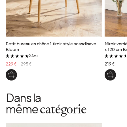
Petit bureau en chêne 1 tiroir style scandinave
Miroir verr
Bloom
x 120 cm Br
2 Avis
&
229 €
295 €
219 €
Dans la
même
catégorie