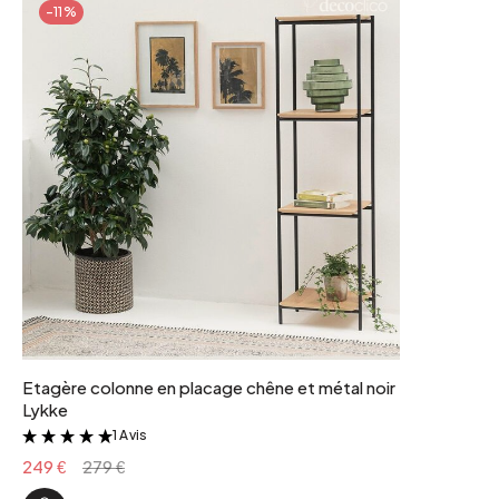
-11%
Etagère colonne en placage chêne et métal noir
Lykke
1 Avis
&
249 €
279 €