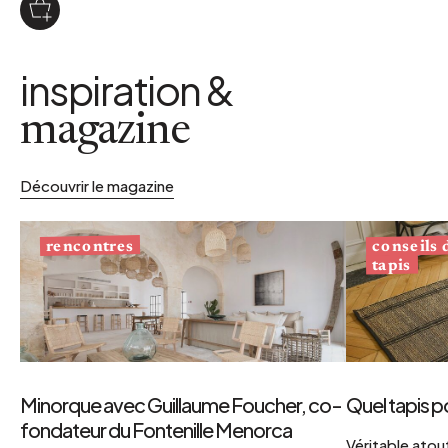
inspiration &
magazine
Découvrir le magazine
conseils
rencontres
tapis
Minorque avec Guillaume Foucher, co-
Quel tapis p
fondateur du Fontenille Menorca
Véritable atout