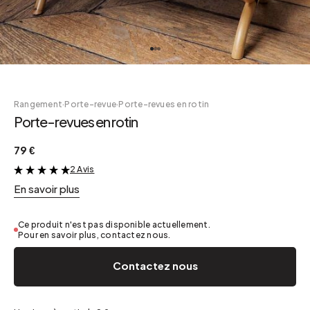
Rangement
·
Porte-revue
·
Porte-revues en rotin
Porte-revues en rotin
79 €
2 Avis
&
En savoir plus
Ce produit n'est pas disponible actuellement.
Pour en savoir plus, contactez nous.
Contactez nous