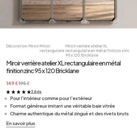
Décoration
·
Miroir
·
Miroir
·
Miroir verrière atelier XL
rectangulaire
rectangulaire en métal finition zinc
95 x 120 Bricklane
Miroir verrière atelier XL rectangulaire en métal
finition zinc 95 x 120 Bricklane
149 €
195 €
3 Avis
&
Pour l'intérieur comme pour l'extérieur
Format généreux imitant une véritable baie vitrée
Charme authentique du métal zingué et des rivets bruts
En savoir plus