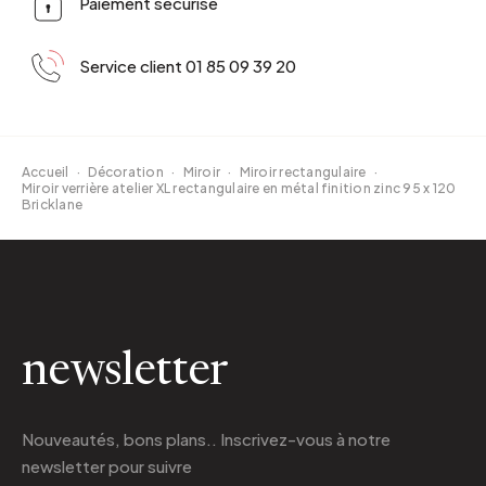
Paiement sécurisé
Service client 01 85 09 39 20
Accueil
·
Décoration
·
Miroir
·
Miroir rectangulaire
·
Miroir verrière atelier XL rectangulaire en métal finition zinc 95 x 120
Bricklane
newsletter
Nouveautés, bons plans.. Inscrivez-vous à
notre
newsletter
pour suivre