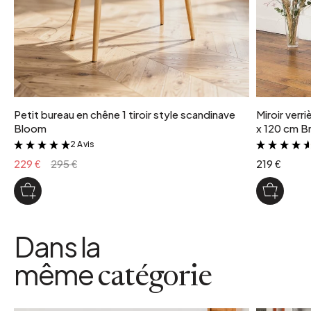
Petit bureau en chêne 1 tiroir style scandinave
Miroir verr
Bloom
x 120 cm Br
2 Avis
&
229 €
295 €
219 €
Dans la
même
catégorie