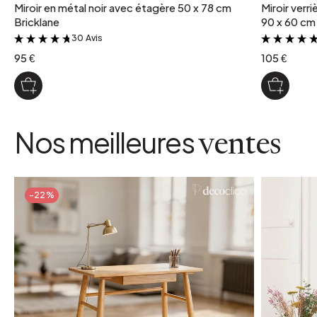
Miroir en métal noir avec étagère 50 x 78 cm
Miroir verri
Bricklane
90 x 60 cm 
30 Avis
&
95 €
105 €
Nos meilleures
ventes
-22%