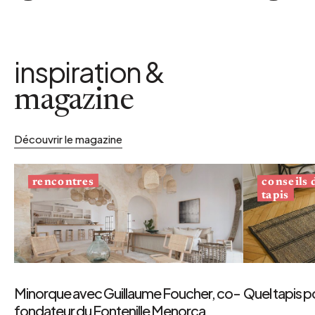
inspiration &
magazine
Découvrir le magazine
conseils
rencontres
tapis
Minorque avec Guillaume Foucher, co-
Quel tapis p
fondateur du Fontenille Menorca