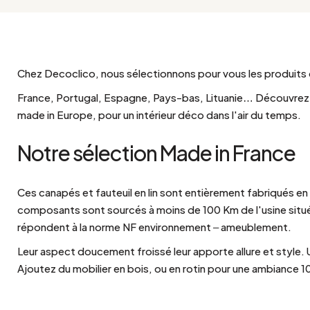
Bistrot
Velours
Bord de mer
Bois blond
Brocante
Papier mâché
Contemporain
Verre
Chez Decoclico, nous sélectionnons pour vous les produits de
Esprit Haussmannien
Zinc et galva
France, Portugal, Espagne, Pays-bas, Lituanie… Découvrez 
Grand hôtel
made in Europe, pour un intérieur déco dans l'air du temps.
Naturel
Notre sélection Made in France
Ces canapés et fauteuil en lin sont entièrement fabriqués en
composants sont sourcés à moins de 100 Km de l'usine située
répondent à la norme NF environnement – ameublement.
Leur aspect doucement froissé leur apporte allure et style. 
Ajoutez du mobilier en bois, ou en rotin pour une ambiance 1