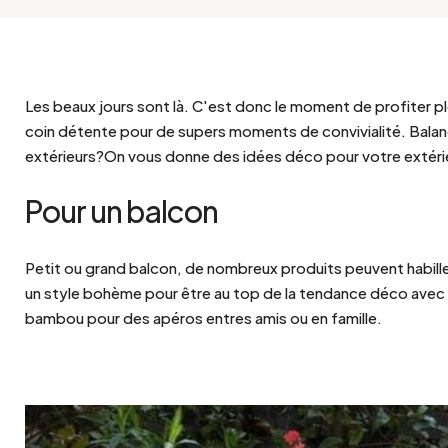
Bistrot
Velours
Bord de mer
Bois blond
Brocante
Papier mâché
Contemporain
Verre
Les beaux jours sont là. C'est donc le moment de profiter p
Esprit Haussmannien
Zinc et galva
coin détente pour de supers moments de convivialité. Balan
Grand hôtel
extérieurs?On vous donne des idées déco pour votre extérie
Naturel
Pour un balcon
Petit ou grand balcon, de nombreux produits peuvent habille
un
style bohème
pour être au top de la tendance déco avec u
bambou
pour des apéros entres amis ou en famille.