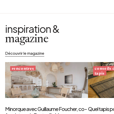
inspiration &
magazine
Découvrir le magazine
conseils
rencontres
tapis
Minorque avec Guillaume Foucher, co-
Quel tapis p