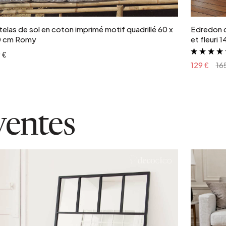
elas de sol en coton imprimé motif quadrillé 60 x
Edredon c
0 cm Romy
et fleuri
 €
129 €
16
ventes