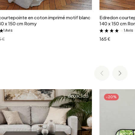
ourtepointe en coton imprimé motif blanc
Edredon courtep
 140 x 150 cm Romy
140 x 150 cm R
1 Avis
1 Avis
&
&
5 €
165 €
-20%