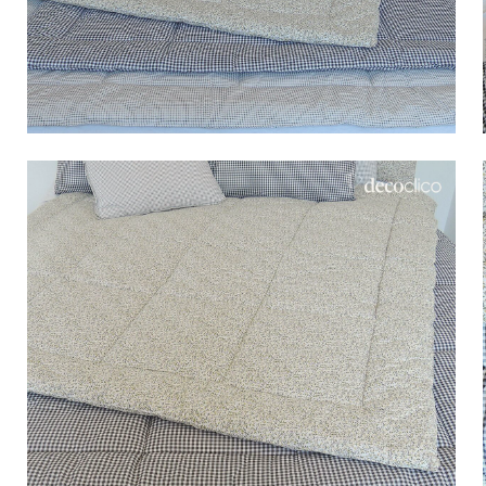
Bistrot
Velours
Bord de mer
Bois blond
Brocante
Papier mâché
Contemporain
Verre
Esprit Haussmannien
Zinc et galva
Grand hôtel
Naturel