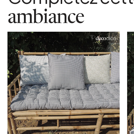
matiere detaillee
ambiance
Housse 100% coton. garnissage polyester
poids colis
3 kg
coloris
Blanc et noir
Ajouter au panier