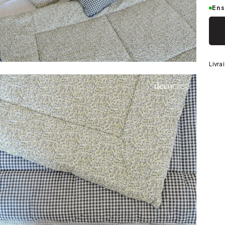
Argenté
En 
Livra