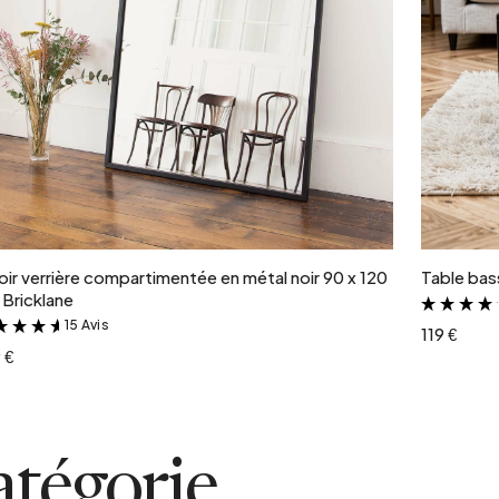
Ajouter au panier
oir verrière compartimentée en métal noir 90 x 120
Table bass
Bricklane
15 Avis
&
119 €
 €
atégorie