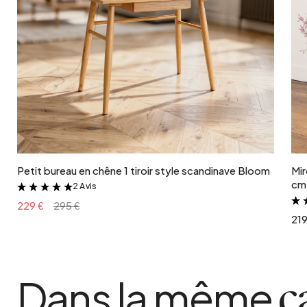
Ajouter au panier
Petit bureau en chêne 1 tiroir style scandinave Bloom
Mir
cm 
2 Avis
&
229 €
295 €
219
Dans la même
c