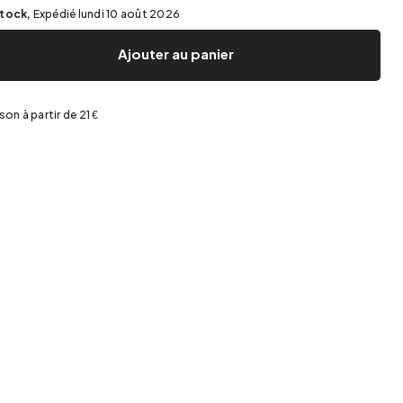
Jardin et terrasse
Rangement de printemps
stock,
Expédié lundi 10 août 2026
Ajouter au panier
ison à partir de 21 €