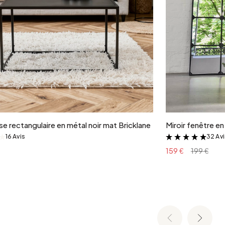
Ajouter au panier
e rectangulaire en métal noir mat Bricklane
Miroir fenêtre e
16 Avis
32 Av
&
&
159 €
199 €