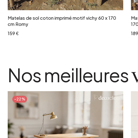
Matelas de sol coton imprimé motif vichy 60 x 170
Mat
cm Romy
17
159 €
189
Nos meilleures
-22%