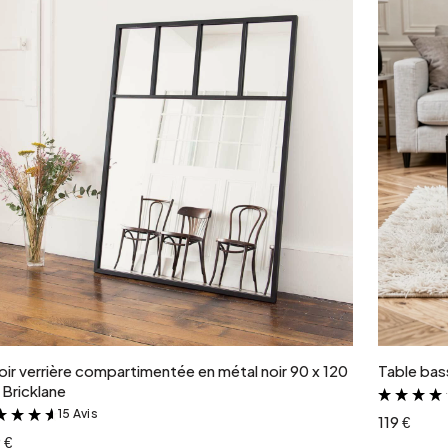
Ajouter au panier
oir verrière compartimentée en métal noir 90 x 120
Table bass
Bricklane
15 Avis
&
119 €
 €