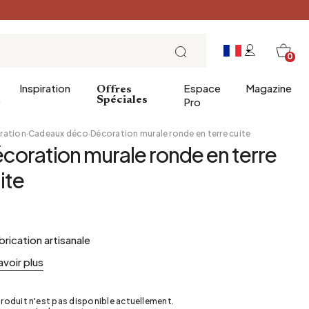
0
Inspiration
Espace
Magazine
Offres
e
Spéciales
Pro
ration
·
Cadeaux déco
·
Décoration murale ronde en terre cuite
coration murale ronde en terre
ins
éco
Entrée
Petit Déjeuner
ite
a salle de bains
Salle à manger
Brunch
de bain
Bureau
Déjeuner
Bibliothèque
L'heure du thé
brication artisanale
Jardin d'hiver
Dimanche soir
avoir plus
Cellier
Tapas et apéritif
Grenier
Table de fête
roduit n'est pas disponible actuellement.