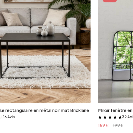
Ajouter au panier
e rectangulaire en métal noir mat Bricklane
Miroir fenêtre e
16 Avis
32 Av
&
&
159 €
199 €