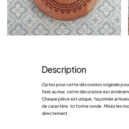
Bistrot
Velours
Bord de mer
Bois blond
Brocante
Papier mâché
Contemporain
Verre
Esprit Haussmannien
Zinc et galva
Grand hôtel
Naturel
Description
Optez pour cette décoration originale pour
fixer au mur, cette décoration est entièrem
Chaque pièce est unique, façonnée artisan
de caractère. Ici forme ronde. Mixez les m
directement.