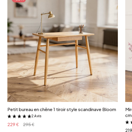
Ajouter au panier
Petit bureau en chêne 1 tiroir style scandinave Bloom
Mir
cm 
2 Avis
&
229 €
295 €
219