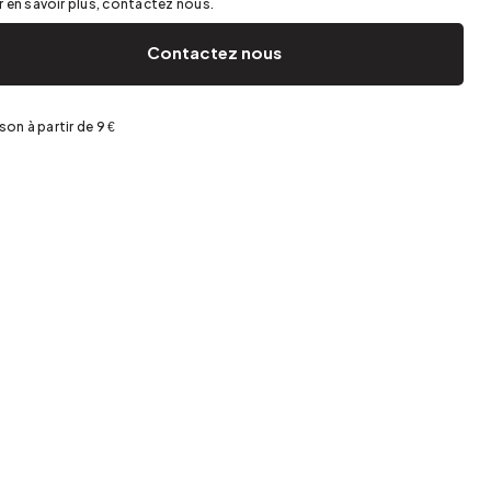
 en savoir plus, contactez nous.
Jardin et terrasse
Rangement de printemps
Contactez nous
ison à partir de 9 €