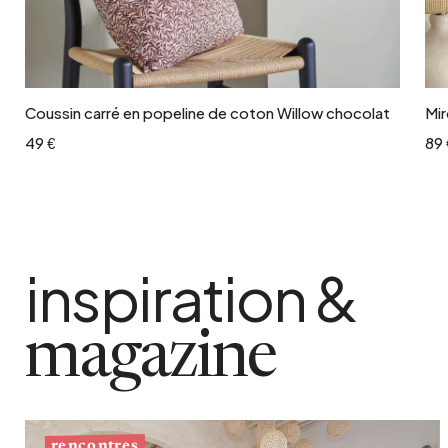
Ajouter au panier
Coussin carré en popeline de coton Willow chocolat
Mir
49 €
89 
inspiration &
magazine
rencontres