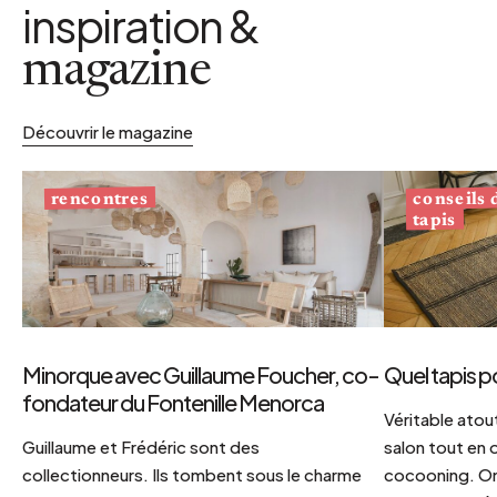
inspiration &
magazine
Découvrir le magazine
conseils
rencontres
tapis
Minorque avec Guillaume Foucher, co-
Quel tapis p
fondateur du Fontenille Menorca
Véritable atout
Guillaume et Frédéric sont des
salon tout en
collectionneurs. Ils tombent sous le charme
cocooning. On 