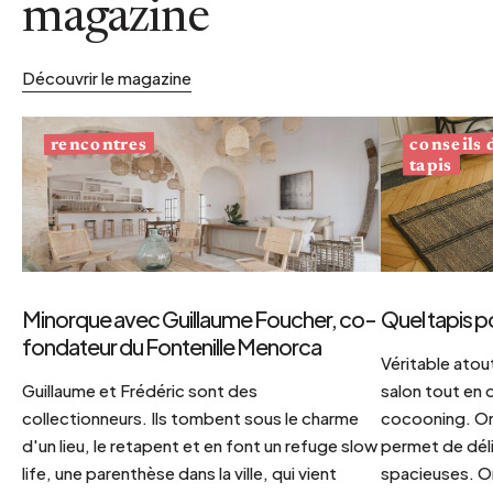
magazine
Découvrir le magazine
conseils
rencontres
tapis
Minorque avec Guillaume Foucher, co-
Quel tapis p
fondateur du Fontenille Menorca
Véritable atout
Guillaume et Frédéric sont des
salon tout en
collectionneurs. Ils tombent sous le charme
cocooning. On 
d'un lieu, le retapent et en font un refuge slow
permet de déli
life, une parenthèse dans la ville, qui vient
spacieuses. Or