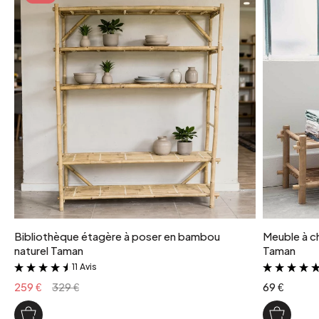
L 1.47 x l 0.695 x h 0.21 m
livre monte
non
matiere detaillee
Bambou
matiere garnissage
Polyester
poids colis
16 kg
Bibliothèque étagère à poser en bambou
Meuble à c
naturel Taman
Taman
11 Avis
&
259 €
329 €
69 €