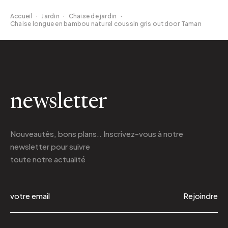
Accueil
·
Jardin
·
Chaise de jardin
·
Chaise longue en bambou naturel coussin gris outdoor Taman
newsletter
Nouveautés, bons plans.. Inscrivez-vous à
notre
newsletter
pour suivre
toute notre actualité
Rejoindre