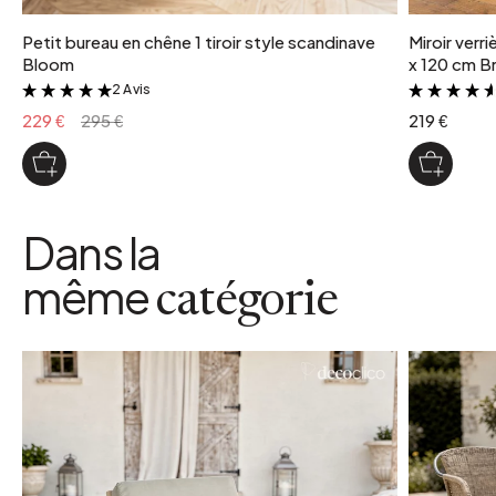
Petit bureau en chêne 1 tiroir style scandinave
Miroir verr
Bloom
x 120 cm Br
2 Avis
&
229 €
295 €
219 €
Dans la
même
catégorie