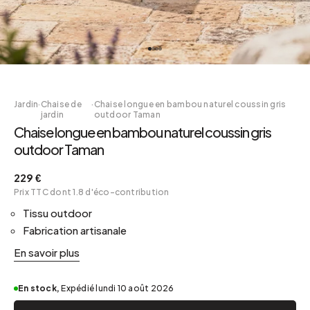
Jardin
·
Chaise de
·
Chaise longue en bambou naturel coussin gris
jardin
outdoor Taman
Chaise longue en bambou naturel coussin gris
outdoor Taman
229 €
Prix TTC dont 1.8 d'éco-contribution
Tissu outdoor
Fabrication artisanale
En savoir plus
En stock,
Expédié lundi 10 août 2026