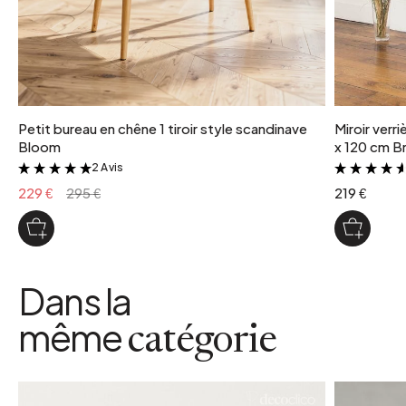
Petit bureau en chêne 1 tiroir style scandinave
Miroir verr
Bloom
x 120 cm Br
2 Avis
&
229 €
295 €
219 €
Dans la
même
catégorie