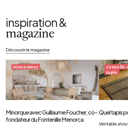
inspiration &
magazine
Découvrir le magazine
conseils
rencontres
tapis
Minorque avec Guillaume Foucher, co-
Quel tapis p
fondateur du Fontenille Menorca
Véritable atout