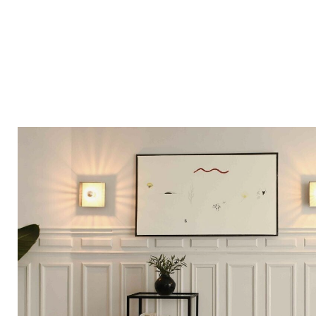
Bistrot
Velours
Bord de mer
Bois blond
Brocante
Papier mâché
Contemporain
Verre
Esprit Haussmannien
Zinc et galva
Grand hôtel
Naturel