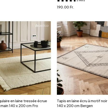
5 Avis
&
190.00 Fr.
Ajouter au panier
Ajouter au panie
ulaire en laine tressée écrue
Tapis en laine écru à motif noir
é main 140 x 200 cm Fro
140 x 200 cm Bergen