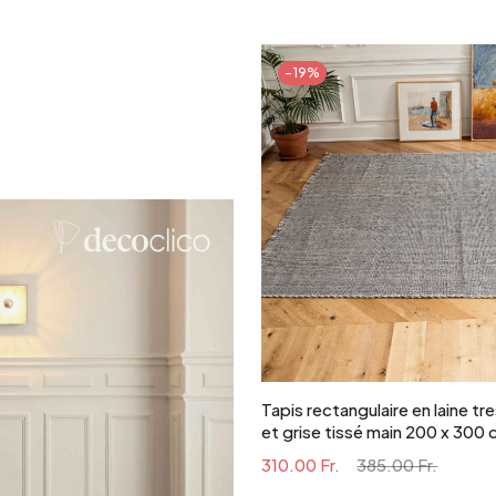
Argenté
-19%
Ajouter au panie
Tapis rectangulaire en laine t
et grise tissé main 200 x 300
310.00 Fr.
385.00 Fr.