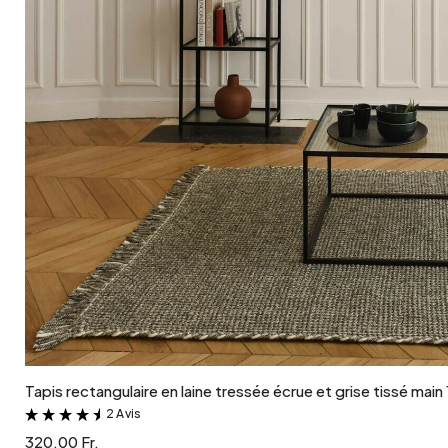
Ajouter au panier
Tapis rectangulaire en laine tressée écrue et grise tissé mai
2 Avis
&
320.00 Fr.