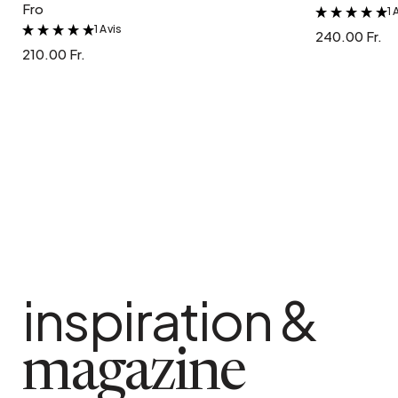
Fro
1 
1 Avis
&
240.00 Fr.
210.00 Fr.
inspiration &
magazine