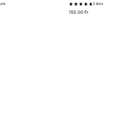
Avis
3 Avis
&
&
155.00 Fr.