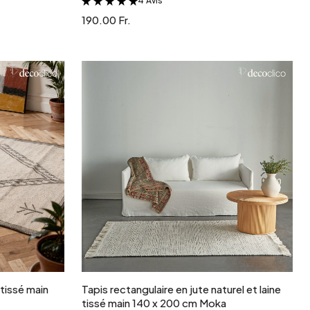
4 Avis
&
190.00 Fr.
r
Ajouter au panier
 tissé main
Tapis rectangulaire en jute naturel et laine
tissé main 140 x 200 cm Moka