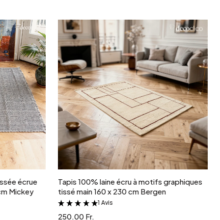
Jardin et terrasse
Rangement de printemps
r
Ajouter au panier
ressée écrue
Tapis 100% laine écru à motifs graphiques
 cm Mickey
tissé main 160 x 230 cm Bergen
1 Avis
&
250.00 Fr.