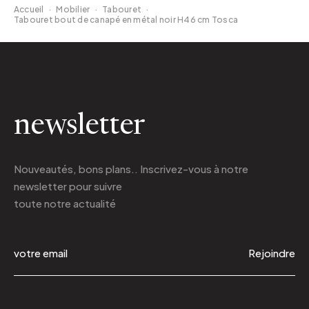
Accueil
·
Mobilier
·
Tabouret
·
Tabouret bout de canapé en métal noir H46 cm Tosca
newsletter
Nouveautés, bons plans.. Inscrivez-vous à
notre
newsletter
pour suivre
toute notre actualité
Rejoindre