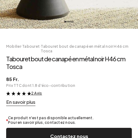
Mobilier
·
Tabouret
·
Tabouret bout de canapé en métal noir H46 cm
Tosca
Tabouret bout de canapé en métal noir H46 cm
Tosca
85 Fr.
Prix TTC dont 1.8 d'éco-contribution
2 Avis
&
En savoir plus
Ce produit n'est pas disponible actuellement.
Pour en savoir plus, contactez nous.
Contactez nous