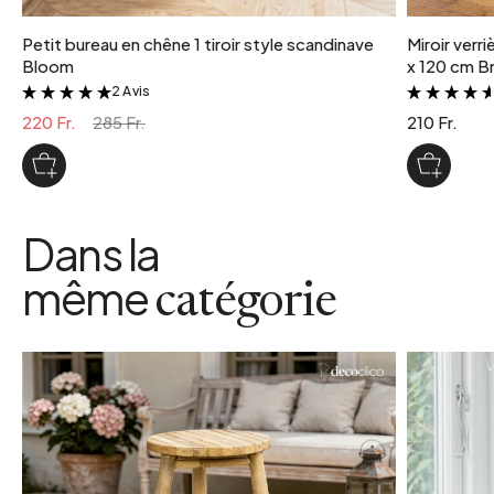
Petit bureau en chêne 1 tiroir style scandinave
Miroir verr
Bloom
x 120 cm Br
2 Avis
&
220 Fr.
285 Fr.
210 Fr.
Dans la
même
catégorie