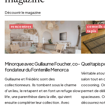
Découvrir le magazine
conseils
rencontres
tapis
Minorque avec Guillaume Foucher, co-
Quel tapis p
fondateur du Fontenille Menorca
Véritable atout
Guillaume et Frédéric sont des
salon tout en
collectionneurs. Ils tombent sous le charme
cocooning. On 
d'un lieu, le retapent et en font un refuge slow
permet de déli
life, une parenthèse dans la ville, qui vient
spacieuses. Or
ensuite compléter leur collection. Avec
découvrez notr