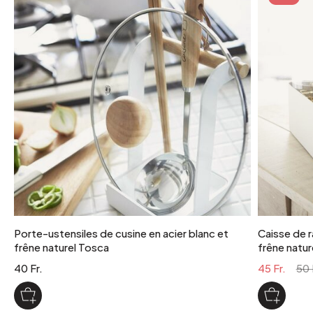
poids colis
5 kg
coloris
noir
Porte-ustensiles de cusine en acier blanc et
Caisse de r
frêne naturel Tosca
frêne natur
40 Fr.
45 Fr.
50 