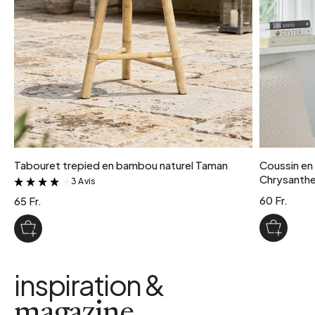
Tabouret trepied en bambou naturel Taman
Coussin en
Chrysant
3 Avis
&
60 Fr.
65 Fr.
inspiration &
magazine