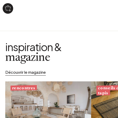
inspiration &
magazine
Découvrir le magazine
conseils
rencontres
tapis