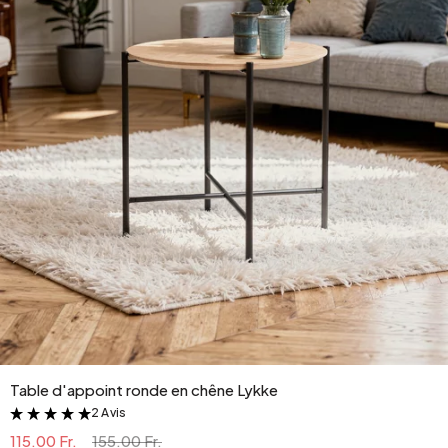
Table d'appoint ronde en chêne Lykke
2 Avis
&
115.00 Fr.
155.00 Fr.