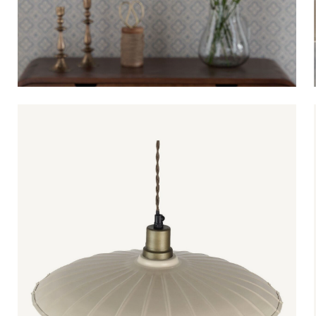
Bistrot
Velours
Bord de mer
Bois blond
Brocante
Papier mâché
Contemporain
Verre
Esprit Haussmannien
Zinc et galva
Grand hôtel
Naturel