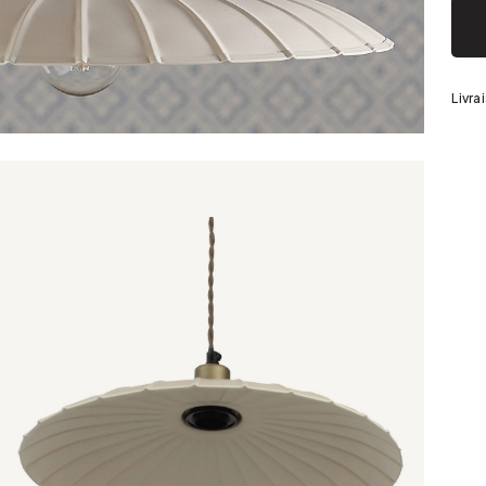
Argenté
Livra