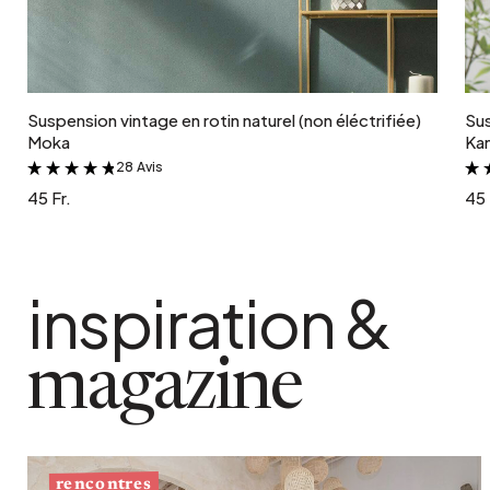
Ajouter au panier
Suspension vintage en rotin naturel (non éléctrifiée)
Sus
Moka
Ka
28 Avis
&
45 Fr.
45 
inspiration &
magazine
rencontres