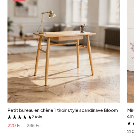
matiere detaillee
Métal
poids colis
2 kg
Ajouter au panier
Petit bureau en chêne 1 tiroir style scandinave Bloom
Mir
cm 
2 Avis
&
220 Fr.
285 Fr.
210