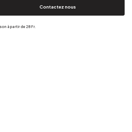
Jardin et terrasse
Rangement de printemps
Contactez nous
ison à partir de 28 Fr.