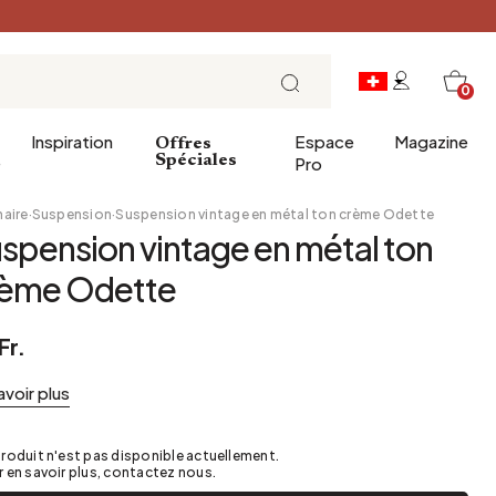
0
Inspiration
Espace
Magazine
Offres
e
Spéciales
Pro
naire
·
Suspension
·
Suspension vintage en métal ton crème Odette
spension vintage en métal ton
ins
éco
Entrée
Petit Déjeuner
rème Odette
a salle de bains
Salle à manger
Brunch
de bain
Bureau
Déjeuner
Fr.
Bibliothèque
L'heure du thé
avoir plus
Jardin d'hiver
Dimanche soir
Cellier
Tapas et apéritif
roduit n'est pas disponible actuellement.
Grenier
Table de fête
 en savoir plus, contactez nous.