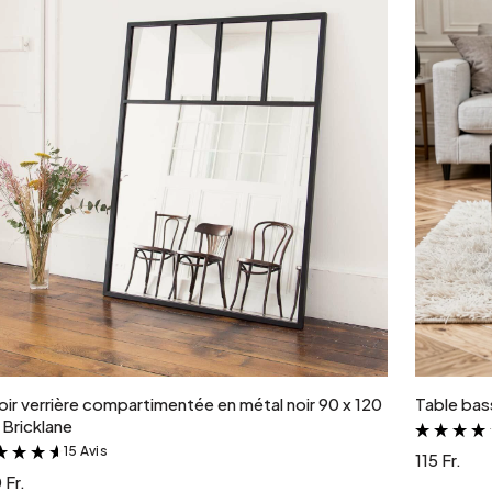
Ajouter au panier
oir verrière compartimentée en métal noir 90 x 120
Table bass
Bricklane
15 Avis
&
115 Fr.
 Fr.