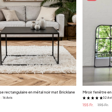
Ajouter au panier
e rectangulaire en métal noir mat Bricklane
Miroir fenêtre e
16 Avis
32 Av
&
&
155 Fr.
195 Fr.