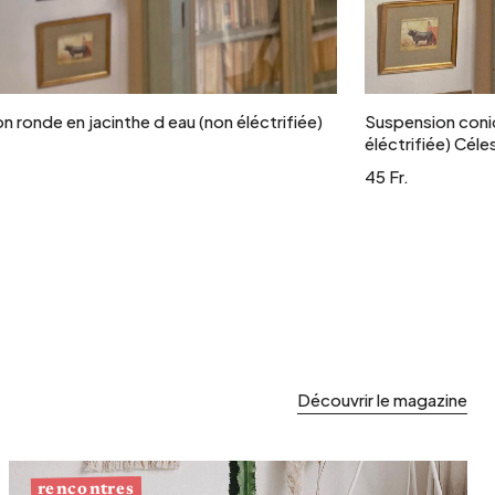
Ajouter au panier
 ronde en jacinthe d eau (non éléctrifiée)
Suspension coniq
éléctrifiée) Céle
45 Fr.
Découvrir le magazine
rencontres