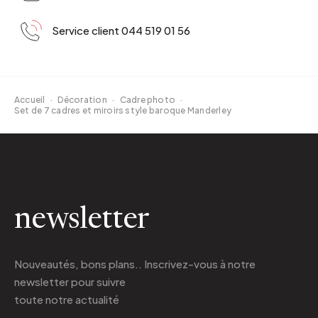
Service client 044 519 01 56
Accueil
·
Décoration
·
Cadre photo
·
Set de 7 cadres et miroirs style baroque Manderley
newsletter
Nouveautés, bons plans.. Inscrivez-vous à
notre
newsletter
pour suivre
toute notre actualité