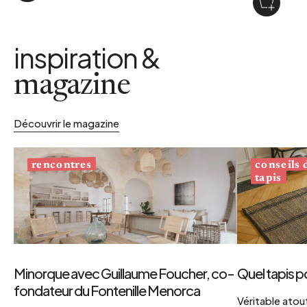
inspiration &
magazine
Découvrir le magazine
conseils
rencontres
tapis
Minorque avec Guillaume Foucher, co-
Quel tapis p
fondateur du Fontenille Menorca
Véritable atout