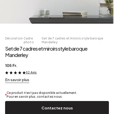
Décoration
·
Cadre
·
Set de 7 cadres et miroirs style baroque
photo
Manderley
Set de 7 cadres et miroirs style baroque
Manderley
105 Fr.
52 Avis
&
En savoir plus
Ce produit n'est pas disponible actuellement.
Pour en savoir plus, contactez nous.
Contactez nous