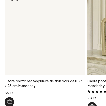
Cadre photo rectangulaire finition bois vieilli 33
Cadre phot
x 28 cm Manderley
Manderley
35 Fr.
40 Fr.