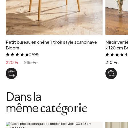
Petit bureau en chêne 1 tiroir style scandinave
Miroir verr
Bloom
x 120 cm Br
2 Avis
&
220 Fr.
285 Fr.
210 Fr.
Dans la
même
catégorie