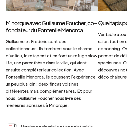
Minorque avec Guillaume Foucher, co-
Quel tapis p
fondateur du Fontenille Menorca
Véritable atout
Guillaume et Frédéric sont des
salon tout en
collectionneurs. Ils tombent sous le charme
cocooning. On 
d'un lieu, le retapent et en font un refuge slow
permet de déli
life, une parenthèse dans la ville, qui vient
spacieuses. Or
ensuite compléter leur collection. Avec
découvrez notr
Fontenille Menorca, ils poussent l'expérience
déco chaleureu
un peu plus loin : deux fincas voisines
différentes mais complémentaires. Et pour
nous, Guillaume Foucher nous livre ses
meilleures adresses à Minorque.
Livraison à domicile et en point relais