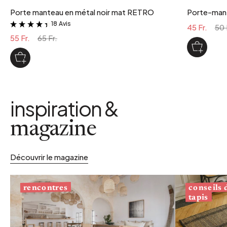
Porte manteau en métal noir mat RETRO
Porte-mant
18 Avis
&
45 Fr.
50 
55 Fr.
65 Fr.
inspiration &
magazine
Découvrir le magazine
conseils
rencontres
tapis