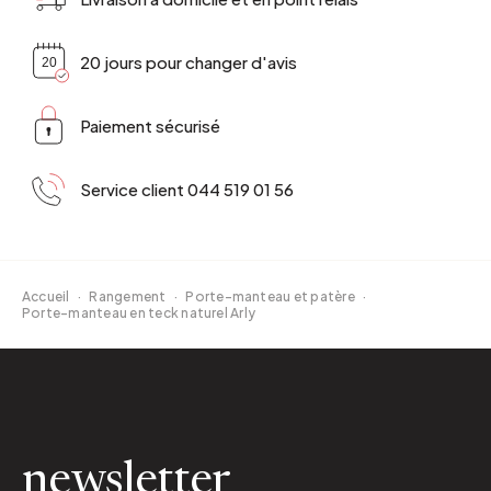
20 jours pour changer d'avis
Paiement sécurisé
Service client 044 519 01 56
Accueil
·
Rangement
·
Porte-manteau et patère
·
Porte-manteau en teck naturel Arly
newsletter