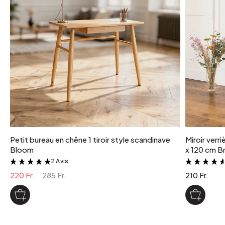
Petit bureau en chêne 1 tiroir style scandinave
Miroir verr
Bloom
x 120 cm Br
2 Avis
&
220 Fr.
285 Fr.
210 Fr.