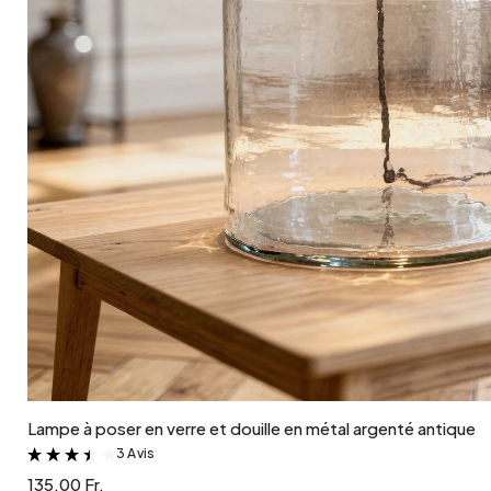
Ajouter au panier
Lampe à poser en verre et douille en métal argenté antique
3 Avis
&
135.00 Fr.