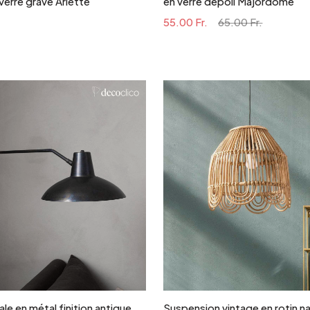
verre gravé Arlette
en verre dépoli Majordome
55.00 Fr.
65.00 Fr.
Ajouter au panier
Ajouter au panie
le en métal finition antique
Suspension vintage en rotin na