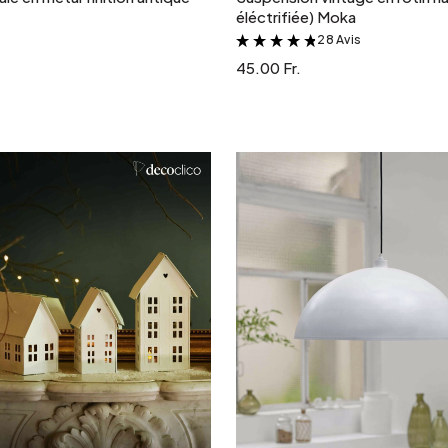
éléctrifiée) Moka
28 Avis
&
45.00 Fr.
Ajouter au panier
Ajouter au panie