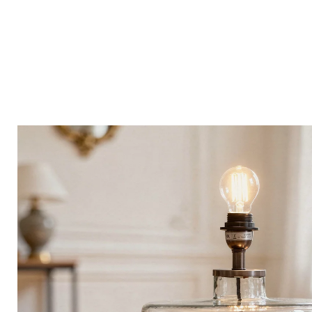
Bistrot
Velours
Bord de mer
Bois blond
Brocante
Papier mâché
Contemporain
Verre
Esprit Haussmannien
Zinc et galva
Grand hôtel
Naturel