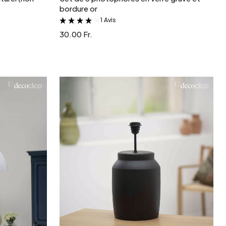
bordure or
1 Avis
&
30.00 Fr.
r
Ajouter au panier