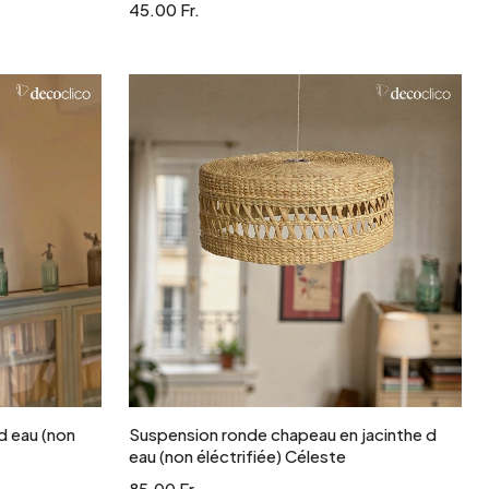
45.00 Fr.
r
Ajouter au panier
d eau (non
Suspension ronde chapeau en jacinthe d
eau (non éléctrifiée) Céleste
85.00 Fr.