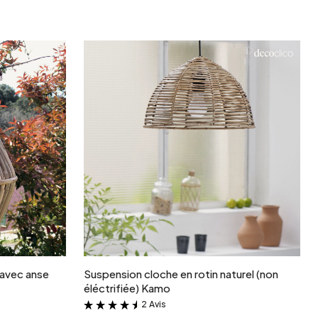
r
Ajouter au panier
 avec anse
Suspension cloche en rotin naturel (non
éléctrifiée) Kamo
2 Avis
&