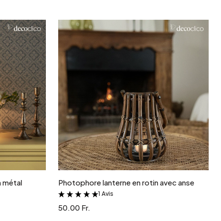
Jardin et terrasse
Rangement de printemps
r
Ajouter au panier
 métal
Photophore lanterne en rotin avec anse
1 Avis
&
50.00 Fr.