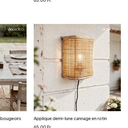
r
Ajouter au panier
 bougeoirs
Applique demi-lune cannage en rotin
65.00 Fr.