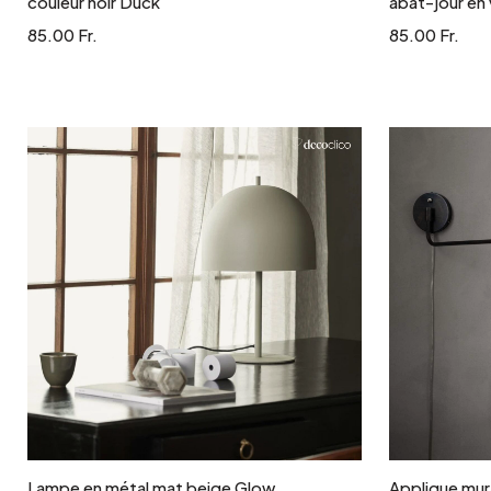
couleur noir Duck
abat-jour en 
85.00 Fr.
85.00 Fr.
Ajouter au panier
Lampe en métal mat beige Glow
Applique mura