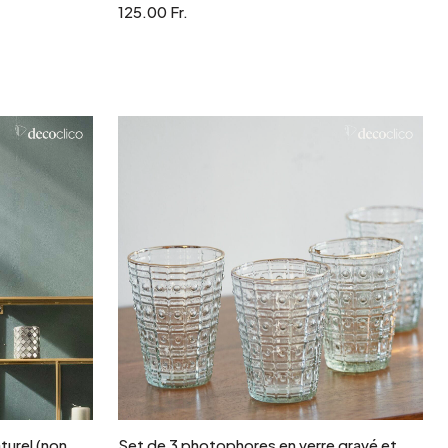
125.00 Fr.
r
Ajouter au panier
turel (non
Set de 3 photophores en verre gravé et