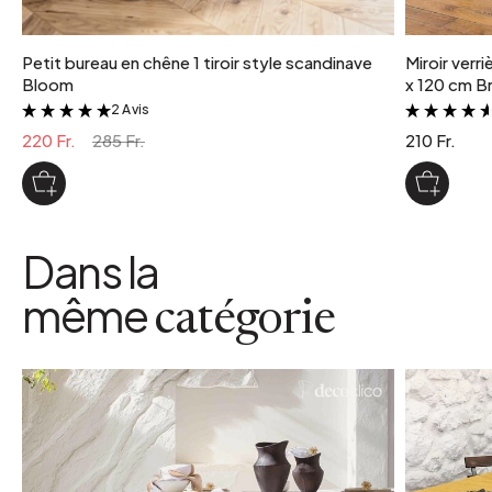
Petit bureau en chêne 1 tiroir style scandinave
Miroir verr
Bloom
x 120 cm Br
2 Avis
&
220 Fr.
285 Fr.
210 Fr.
Dans la
même
catégorie