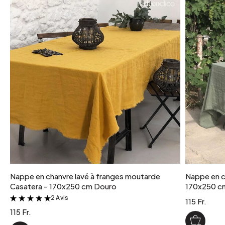
grammage
155 g/m²
lavable en machine
Oui
matiere detaillee
100% chanvre lavé
poids colis
1 kg
coloris
Lie de vin
Nappe en chanvre lavé à franges moutarde
Nappe en ch
Casatera - 170x250 cm Douro
170x250 c
2 Avis
&
115 Fr.
115 Fr.