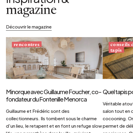
magazine
Découvrir le magazine
conseils
rencontres
tapis
Minorque avec Guillaume Foucher, co-
Quel tapis p
fondateur du Fontenille Menorca
Véritable atout
Guillaume et Frédéric sont des
salon tout en
collectionneurs. Ils tombent sous le charme
cocooning. On 
d'un lieu, le retapent et en font un refuge slow
permet de déli