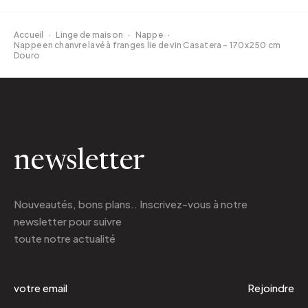
Accueil
·
Linge de maison
·
Nappe
·
Nappe en chanvre lavé à franges lie de vin Casatera - 170x250 cm
Douro
newsletter
Nouveautés, bons plans.. Inscrivez-vous à
notre
newsletter
pour suivre
toute notre actualité
Rejoindre