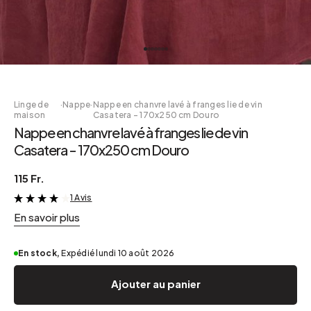
Linge de
·
Nappe
·
Nappe en chanvre lavé à franges lie de vin
maison
Casatera - 170x250 cm Douro
Nappe en chanvre lavé à franges lie de vin
Casatera - 170x250 cm Douro
115 Fr.
1 Avis
&
En savoir plus
En stock,
Expédié lundi 10 août 2026
Ajouter au panier