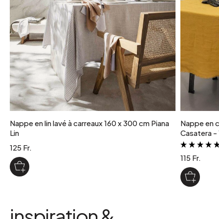
Nappe en lin lavé à carreaux 160 x 300 cm Piana
Nappe en c
Lin
Casatera -
125 Fr.
115 Fr.
inspiration &