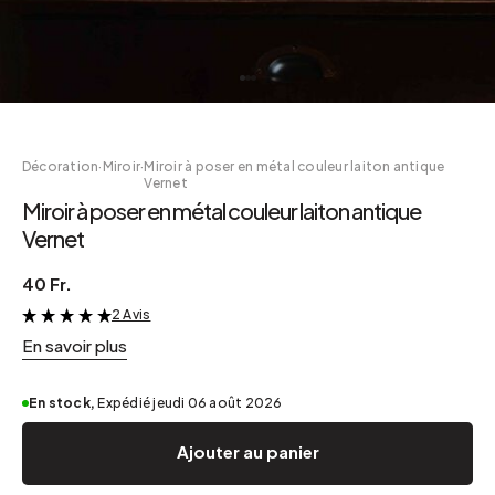
Décoration
·
Miroir
·
Miroir à poser en métal couleur laiton antique
Vernet
Miroir à poser en métal couleur laiton antique
Vernet
40 Fr.
2 Avis
&
En savoir plus
En stock,
Expédié jeudi 06 août 2026
Ajouter au panier