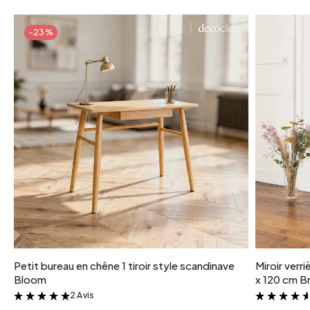
-23%
Petit bureau en chêne 1 tiroir style scandinave
Miroir verr
Bloom
x 120 cm Br
2 Avis
&