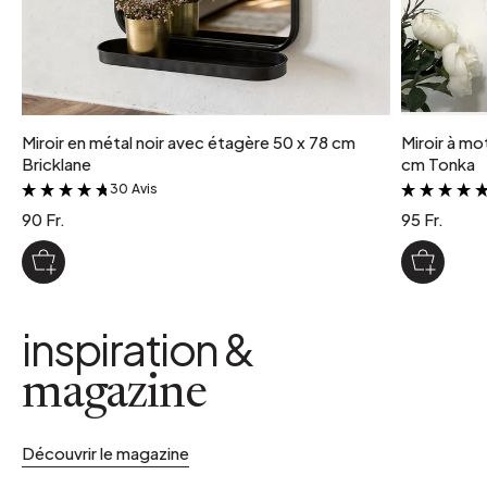
Miroir en métal noir avec étagère 50 x 78 cm
Miroir à mo
Bricklane
cm Tonka
30 Avis
&
90 Fr.
95 Fr.
inspiration &
magazine
Découvrir le magazine