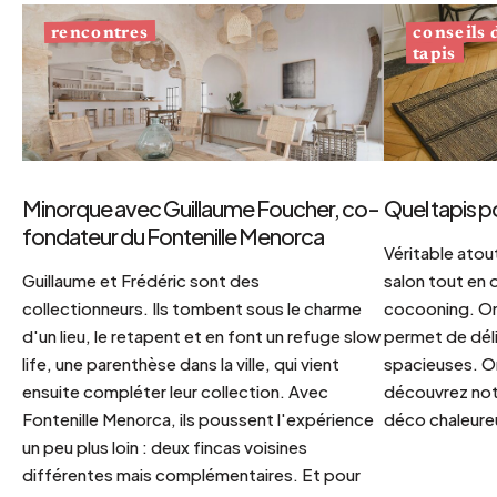
conseils
rencontres
tapis
Minorque avec Guillaume Foucher, co-
Quel tapis p
fondateur du Fontenille Menorca
Véritable atout
Guillaume et Frédéric sont des
salon tout en
collectionneurs. Ils tombent sous le charme
cocooning. On 
d'un lieu, le retapent et en font un refuge slow
permet de déli
life, une parenthèse dans la ville, qui vient
spacieuses. Or
ensuite compléter leur collection. Avec
découvrez notr
Fontenille Menorca, ils poussent l'expérience
déco chaleureu
un peu plus loin : deux fincas voisines
différentes mais complémentaires. Et pour