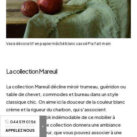
Vase décoratif en papier mâché blanc cassé Pia fait main
La collection Mareuil
La collection Mareuil décline miroir trumeau, guéridon ou
table de chevet, commodes et bureau dans un style
classique chic. On aime ici la douceur de la couleur blanc
crème et la rigueur du charbon, qui s'associent
parfaitement au look indémodable de ce mobilier à
044 519 01 56
l'esprit chiné. Cette collection donnera une ambiance
APPELEZ NOUS
rétro à votre intérieur, que vous pouvez associer à une