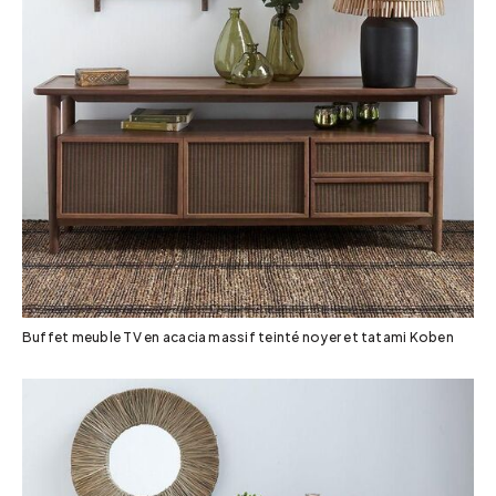
Buffet meuble TV en acacia massif teinté noyer et tatami Koben