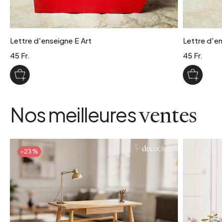
Lettre d'enseigne E Art
Lettre d'en
45 Fr.
45 Fr.
Nos meilleures
ventes
-23%