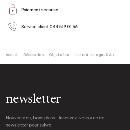
Paiement sécurisé
Service client 044 519 01 56
Accueil
·
Décoration
·
Objet déco
·
Lettre d'enseigne S Art
newsletter
Nouveautés, bons plans.. Inscrivez-vous à
notre
newsletter
pour suivre