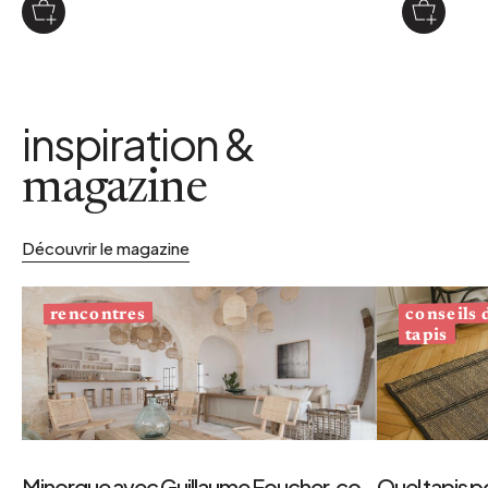
inspiration &
magazine
Découvrir le magazine
conseils
rencontres
tapis
Minorque avec Guillaume Foucher, co-
Quel tapis p