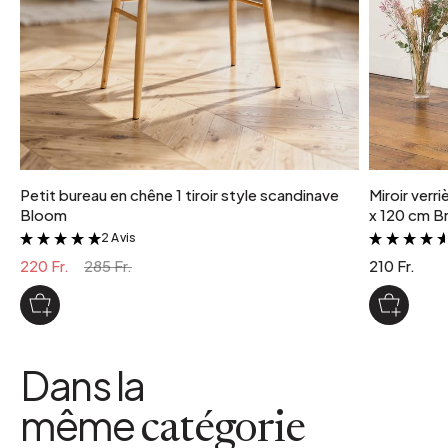
Petit bureau en chêne 1 tiroir style scandinave
Miroir verr
Bloom
x 120 cm Br
2 Avis
&
220 Fr.
285 Fr.
210 Fr.
Dans la
même
catégorie