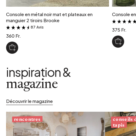
Console en métal noir mat et plateaux en
Console en 
manguier 2 tiroirs Brooke
87 Avis
&
375 Fr.
360 Fr.
inspiration &
magazine
Découvrir le magazine
conseils
rencontres
tapis