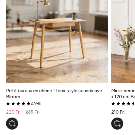
Petit bureau en chêne 1 tiroir style scandinave
Miroir verr
Bloom
x 120 cm Br
2 Avis
&
220 Fr.
285 Fr.
210 Fr.