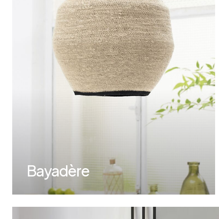
Bistrot
Velours
Bord de mer
Bois blond
Brocante
Papier mâché
Contemporain
Verre
Esprit Haussmannien
Zinc et galva
Grand hôtel
Naturel
Bayadère