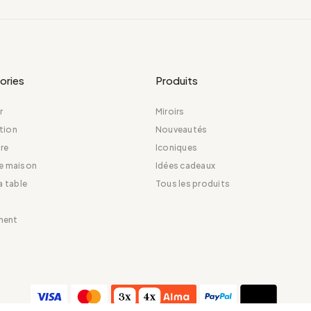
ories
Produits
r
Miroirs
tion
Nouveautés
re
Iconiques
de maison
Idées cadeaux
la table
Tous les produits
ment