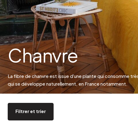
Bistrot
Velours
Bord de mer
Bois blond
Brocante
Papier mâché
Contemporain
Verre
Esprit Haussmannien
Zinc et galva
Chanvre
Grand hôtel
Naturel
La fibre de chanvre est issue d’une plante qui consomme trè
qui se développe naturellement, en France notamment.
Filtrer et trier