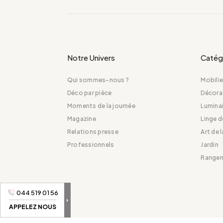
Notre Univers
Catég
Qui sommes-nous ?
Mobilie
Déco par pièce
Décora
Moments de la journée
Luminai
Magazine
Linge 
Relations presse
Art de 
Professionnels
Jardin
Range
044 519 01 56
APPELEZ NOUS