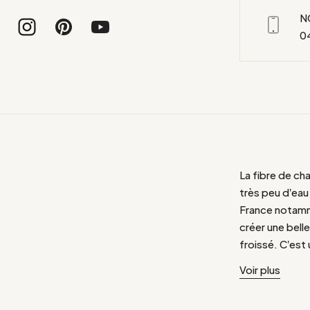
N
0
La fibre de ch
très peu d’eau
France notamme
créer une belle
froissé. C’est
pesticides pou
Voir plus
antibactérien e
douces. Comme 