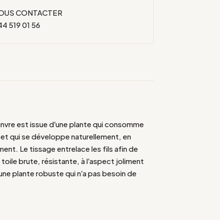
OUS CONTACTER
44 519 01 56
anvre est issue d’une plante qui consomme
 et qui se développe naturellement, en
nt. Le tissage entrelace les fils afin de
 toile brute, résistante, à l’aspect joliment
 une plante robuste qui n’a pas besoin de
r se protéger. Le textile chanvre est aussi
t anti allergique, autre atout pour des nuits
le lin, le chanvre embellit avec le temps.