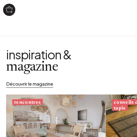
inspiration &
magazine
Découvrir le magazine
conseils
rencontres
tapis