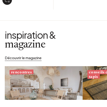
inspiration &
magazine
Découvrir le magazine
conseils
rencontres
tapis