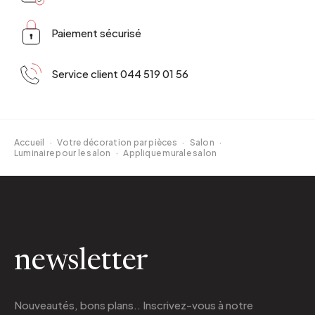
Paiement sécurisé
Service client 044 519 01 56
Accueil
·
Votre décoration par pièces
·
Salon
·
Luminaire pour le salon
·
Applique murale salon
newsletter
Nouveautés, bons plans.. Inscrivez-vous à
notre