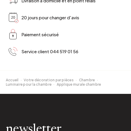
Livraison à domicile et en point relais
20 jours pour changer d'avis
Paiement sécurisé
Service client 044 519 01 56
Accueil
·
Votre décoration par pièces
·
Chambre
·
Luminaire pour la chambre
·
Applique murale chambre
newsletter