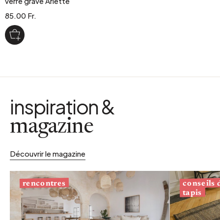
verre gravé Arlette
85.00 Fr.
inspiration &
magazine
Découvrir le magazine
conseils
rencontres
tapis