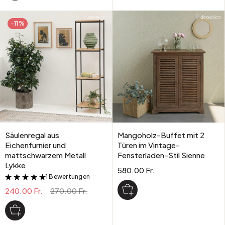
-11%
Säulenregal aus
Mangoholz-Buffet mit 2
Eichenfurnier und
Türen im Vintage-
mattschwarzem Metall
Fensterladen-Stil Sienne
Lykke
580.00 Fr.
1 Bewertungen
&
240.00 Fr.
270.00 Fr.