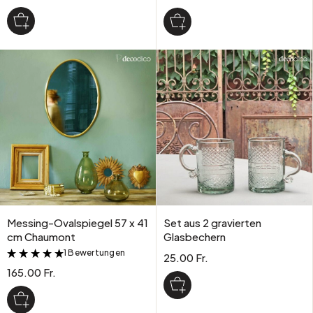
Messing-Ovalspiegel 57 x 41
Set aus 2 gravierten
cm Chaumont
Glasbechern
1 Bewertungen
&
25.00 Fr.
165.00 Fr.