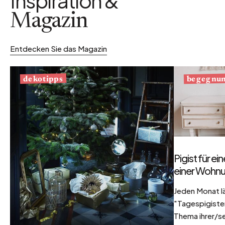
Inspiration &
Magazin
Entdecken Sie das Magazin
begegnu
dekotipps
Pigist für e
einer Wohnu
Jeden Monat l
"Tagespigisten
Thema ihrer/se