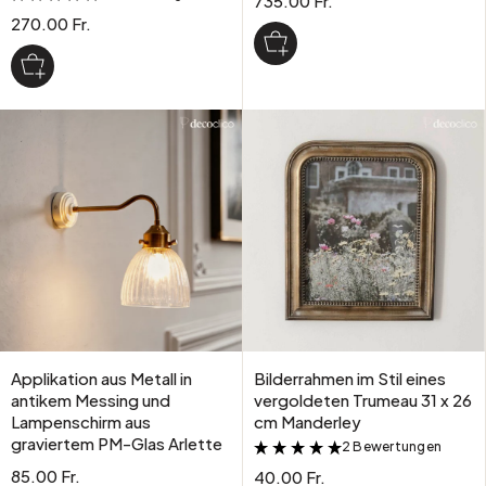
735.00 Fr.
270.00 Fr.
Applikation aus Metall in
Bilderrahmen im Stil eines
antikem Messing und
vergoldeten Trumeau 31 x 26
Lampenschirm aus
cm Manderley
graviertem PM-Glas Arlette
2 Bewertungen
&
85.00 Fr.
40.00 Fr.