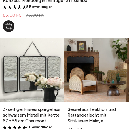
Korb aus Mendong im Vintage-Stil Sumba
8 Bewertungen
&
65.00 Fr.
75.00 Fr.
3-seitiger Friseurspiegel aus
Sessel aus Teakholz und
schwarzem Metall mit Kette
Rattangeflecht mit
87 x 55 cm Chaumont
Sitzkissen Malaya
6 Bewertungen
&