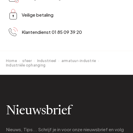
Veilige betaling
Klantendienst 01 85 09 39 20
Home
·
sfeer
·
Industrieel
·
armatuur-industrie
·
Industriële ophanging
Nieuwsbrief
Nieuws, Tips... Schrijf je in voor onze nieuwsbrief en volg