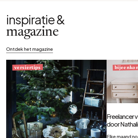
inspiratie &
magazine
Ontdek het magazine
bijeenko
versiertips
Freelancer v
door Nathal
Elke maand no