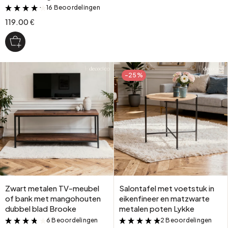
16 Beoordelingen
&
119.00 €
-25%
Zwart metalen TV-meubel
Salontafel met voetstuk in
of bank met mangohouten
eikenfineer en matzwarte
dubbel blad Brooke
metalen poten Lykke
6 Beoordelingen
2 Beoordelingen
&
&