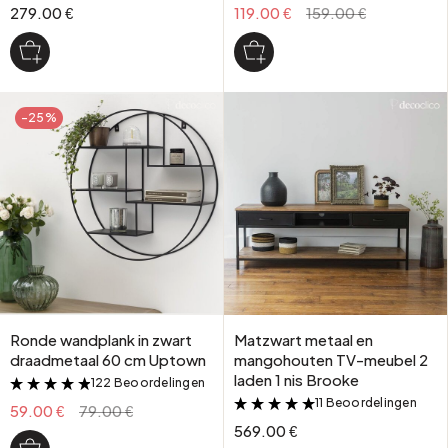
279.00 €
119.00 €
159.00 €
-25%
Ronde wandplank in zwart
Matzwart metaal en
draadmetaal 60 cm Uptown
mangohouten TV-meubel 2
laden 1 nis Brooke
122 Beoordelingen
&
11 Beoordelingen
&
59.00 €
79.00 €
569.00 €