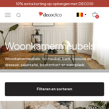
10% extra korting op opbergen met DECO10
20
0
Woonkamermeubels
Woonkamermeubels: tv-meubel, bank, console en
dressoir, salontafel, boekenkast en wandplank.
Filteren en sorteren