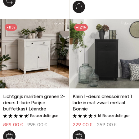
-11%
-12%
Lichtgrijs maritiem grenen 2-
Klein 1-deurs dressoir met 1
deurs 1-lade Parijse
lade in mat zwart metaal
buffetkast Léandre
Bonnie
1 Beoordelingen
16 Beoordelingen
&
&
889.00 €
995.00 €
229.00 €
259.00 €