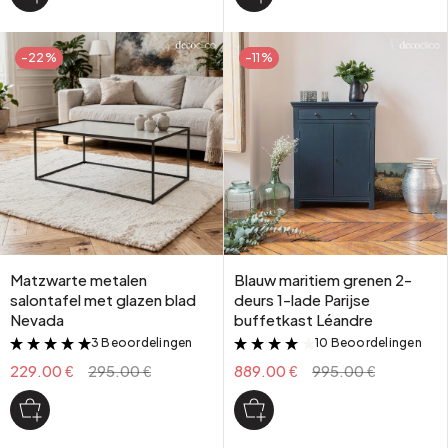
-22%
-11%
Matzwarte metalen
Blauw maritiem grenen 2-
salontafel met glazen blad
deurs 1-lade Parijse
Nevada
buffetkast Léandre
3 Beoordelingen
10 Beoordelingen
&
&
229.00 €
295.00 €
889.00 €
995.00 €