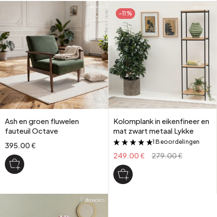
-11%
Ash en groen fluwelen
Kolomplank in eikenfineer en
fauteuil Octave
mat zwart metaal Lykke
1 Beoordelingen
&
395.00 €
249.00 €
279.00 €