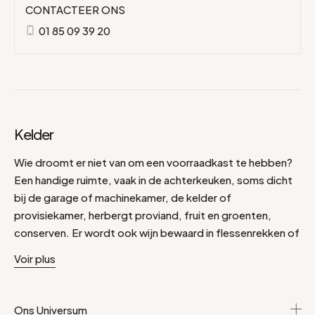
CONTACTEER ONS
01 85 09 39 20
Kelder
Wie droomt er niet van om een voorraadkast te hebben?
Een handige ruimte, vaak in de achterkeuken, soms dicht
bij de garage of machinekamer, de kelder of
provisiekamer, herbergt proviand, fruit en groenten,
conserven. Er wordt ook wijn bewaard in flessenrekken of
kratten. De ruimte kan ook worden gebruikt voor
Voir plus
praktische huishoudelijke artikelen zoals schoenen of
kleine doe-het-zelfartikelen, en de ruimte kan worden
geoptimaliseerd door planken met vakken te gebruiken
Ons Universum