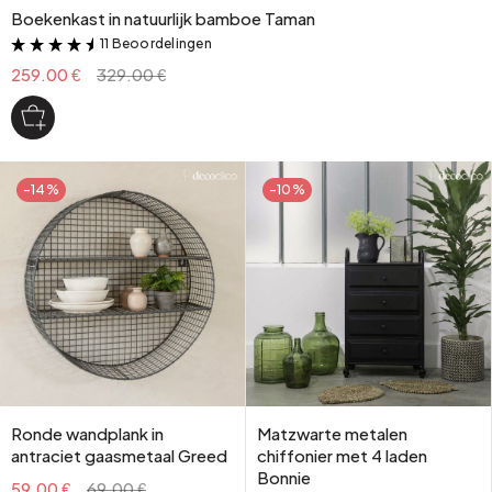
Boekenkast in natuurlijk bamboe Taman
11 Beoordelingen
&
259.00 €
329.00 €
-14%
-10%
Ronde wandplank in
Matzwarte metalen
antraciet gaasmetaal Greed
chiffonier met 4 laden
Bonnie
59.00 €
69.00 €