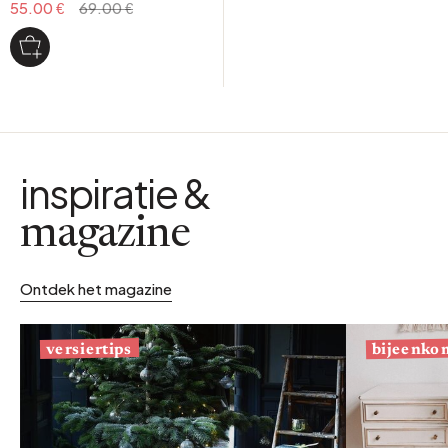
55.00 €
69.00 €
inspiratie &
magazine
Ontdek het magazine
bijeenko
versiertips