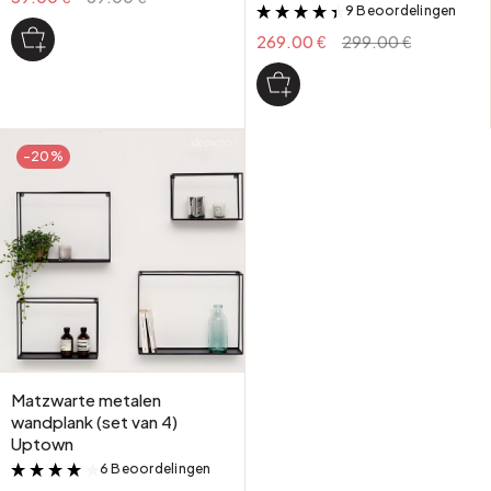
9 Beoordelingen
&
269.00 €
299.00 €
-20%
Matzwarte metalen
wandplank (set van 4)
Uptown
6 Beoordelingen
&