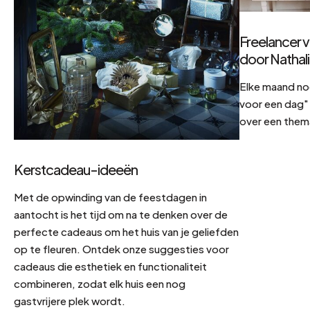
Freelancer v
door Nathal
Elke maand no
voor een dag" 
over een them
Kerstcadeau-ideeën
Met de opwinding van de feestdagen in
aantocht is het tijd om na te denken over de
perfecte cadeaus om het huis van je geliefden
op te fleuren. Ontdek onze suggesties voor
cadeaus die esthetiek en functionaliteit
combineren, zodat elk huis een nog
gastvrijere plek wordt.