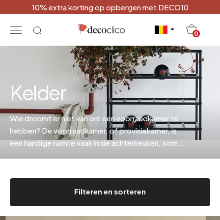
10% extra korting op opbergen met DECO10
20
0
Kelder
Wie droomt er niet van om een voorraadkamer te
hebben? De voorraadkamer, of provisiekamer, is
een handige ruimte vaak in de achterkeuken, soms
in de buurt van de garage of machinekamer, en
herbergt proviand, groenten en fruit, conserven.
Filteren en sorteren