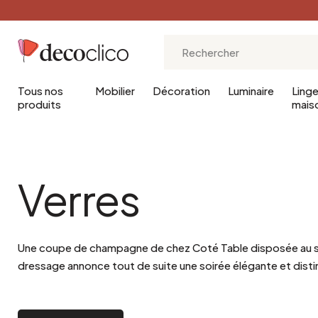
20
Tous nos
Mobilier
Décoration
Luminaire
Ling
produits
mais
Salon
Art Déco
Chambre
Terre cuite
Verres
Meubles pour le salon
Industriel
Meubles de chambre
Métal
Décoration pour le salon
Bohème
Déco pour la chambre
Laiton
Luminaire pour le salon
Scandinave
Luminaire pour la cham
Bambou
Une coupe de champagne de chez Coté Table disposée au s
Campagne
Rotin
dressage annonce tout de suite une soirée élégante et dist
Boudoir
Jute
Vintage
Lin