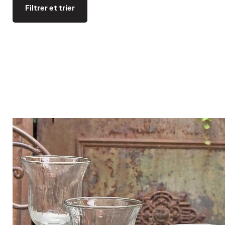
Bistrot
Velours
Filtrer et trier
Bord de mer
Bois blond
Brocante
Papier mâché
Contemporain
Verre
Esprit Haussmannien
Zinc et galva
Grand hôtel
Naturel