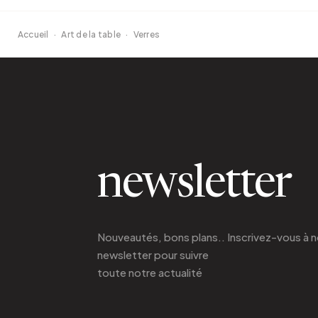
Accueil
·
Art de la table
·
Verres
newsletter
Nouveautés, bons plans.. Inscrivez-vous à
n
newsletter
pour suivre
toute notre actualité