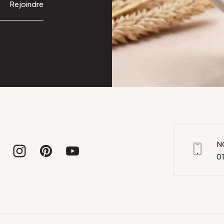
Rejoindre
N
01