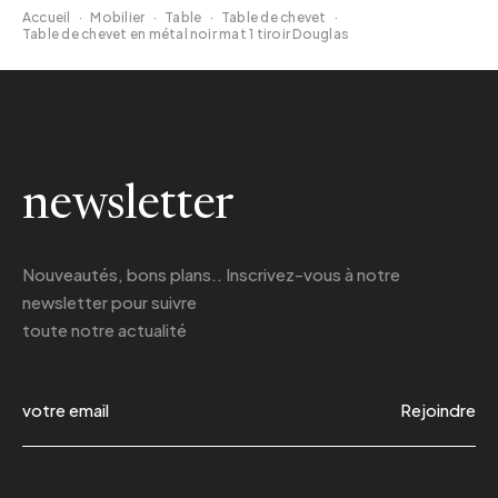
Accueil
·
Mobilier
·
Table
·
Table de chevet
·
Table de chevet en métal noir mat 1 tiroir Douglas
newsletter
Nouveautés, bons plans.. Inscrivez-vous à
notre
newsletter
pour suivre
toute notre actualité
Rejoindre