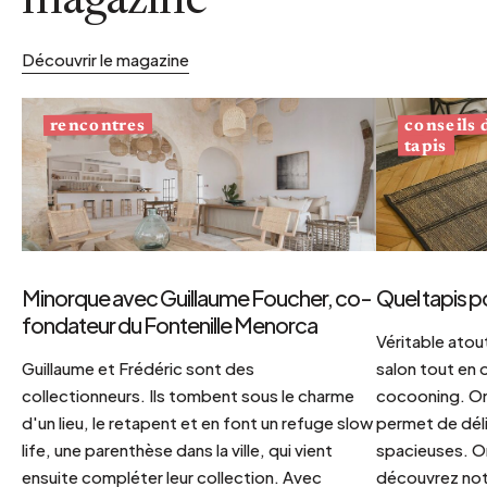
magazine
Découvrir le magazine
conseils
rencontres
tapis
Minorque avec Guillaume Foucher, co-
Quel tapis p
fondateur du Fontenille Menorca
Véritable atout
Guillaume et Frédéric sont des
salon tout en
collectionneurs. Ils tombent sous le charme
cocooning. On 
d'un lieu, le retapent et en font un refuge slow
permet de déli
life, une parenthèse dans la ville, qui vient
spacieuses. Or
ensuite compléter leur collection. Avec
découvrez notr