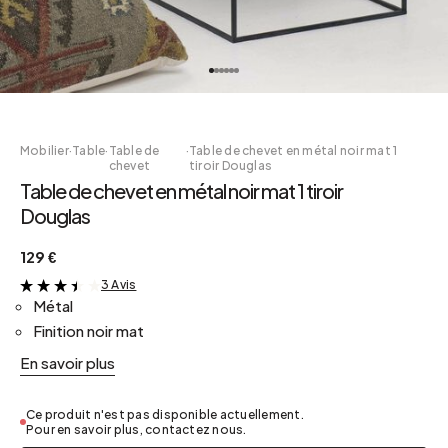
Mobilier
·
Table
·
Table de
·
Table de chevet en métal noir mat 1
chevet
tiroir Douglas
Table de chevet en métal noir mat 1 tiroir
Douglas
129 €
3 Avis
&
Métal
Finition noir mat
En savoir plus
Ce produit n'est pas disponible actuellement.
Pour en savoir plus, contactez nous.