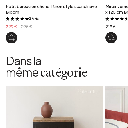
Petit bureau en chêne 1 tiroir style scandinave
Miroir verr
Bloom
x 120 cm Br
2 Avis
&
229 €
295 €
219 €
Dans la
même
catégorie