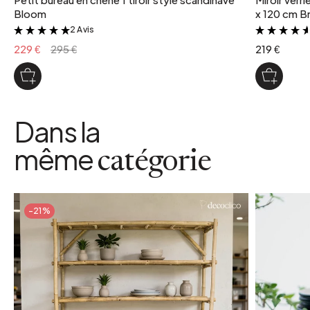
Bloom
x 120 cm Br
2 Avis
&
229 €
295 €
219 €
Dans la
même
catégorie
-21%