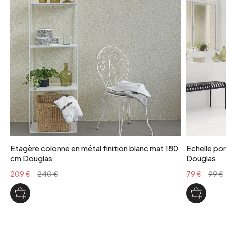
poids colis
28 kg
Etagère colonne en métal finition blanc mat 180
Echelle por
cm Douglas
Douglas
209 €
240 €
79 €
99 €