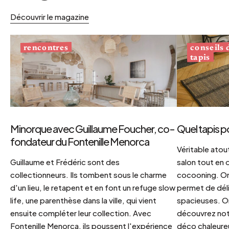
Découvrir le magazine
conseils
rencontres
tapis
Minorque avec Guillaume Foucher, co-
Quel tapis p
fondateur du Fontenille Menorca
Véritable atout
Guillaume et Frédéric sont des
salon tout en
collectionneurs. Ils tombent sous le charme
cocooning. On 
d'un lieu, le retapent et en font un refuge slow
permet de déli
life, une parenthèse dans la ville, qui vient
spacieuses. Or
ensuite compléter leur collection. Avec
découvrez notr
Fontenille Menorca, ils poussent l'expérience
déco chaleureu