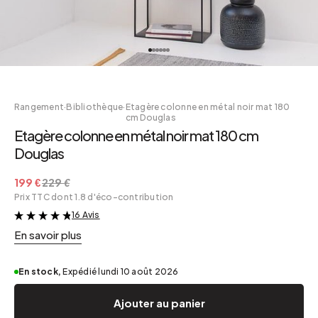
Rangement
·
Bibliothèque
·
Etagère colonne en métal noir mat 180
cm Douglas
Etagère colonne en métal noir mat 180 cm
Douglas
199 €
229 €
Prix TTC dont 1.8 d'éco-contribution
16 Avis
&
En savoir plus
En stock,
Expédié lundi 10 août 2026
Ajouter au panier