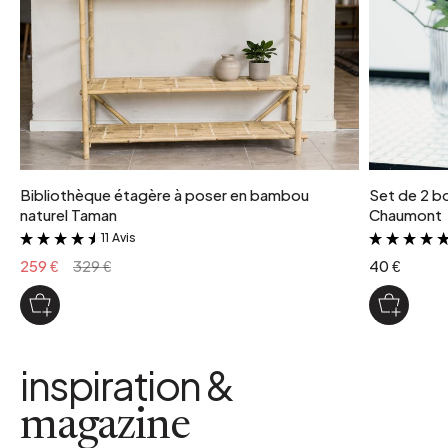
Bibliothèque étagère à poser en bambou
Set de 2 bo
naturel Taman
Chaumont
11 Avis
&
259 €
329 €
40 €
inspiration &
magazine