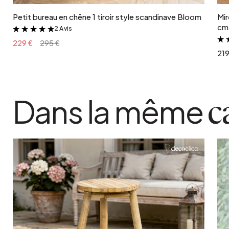
Petit bureau en chêne 1 tiroir style scandinave Bloom
Mir
cm 
2 Avis
&
229 €
295 €
219
Dans la même
c