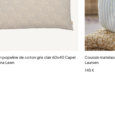
Ajouter au panier
n popeline de coton gris clair 60x40 Capel
Coussin matelass
ana Lawn
Laursen
145 €