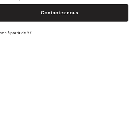
Jardin et terrasse
Rangement de printemps
Contactez nous
ison à partir de 9 €