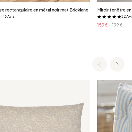
e rectangulaire en métal noir mat Bricklane
Miroir fenêtre e
16 Avis
32 Av
&
&
159 €
199 €