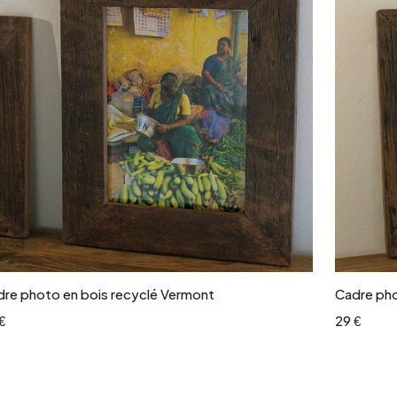
Ajouter au panier
re photo en bois recyclé Vermont
Cadre pho
€
29 €