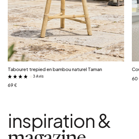
Ajouter au panier
Tabouret trepied en bambou naturel Taman
Co
3 Avis
&
60 
69 €
inspiration &