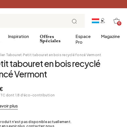
0
Inspiration
Espace
Magazine
Offres
e
Spéciales
Pro
ier
·
Tabouret
·
Petit tabouret en bois recyclé foncé Vermont
tit tabouret en bois recyclé
ins
éco
Entrée
Petit Déjeuner
ncé Vermont
a salle de bains
Salle à manger
Brunch
de bain
Bureau
Déjeuner
€
TTC dont 1.8 d'éco-contribution
Bibliothèque
L'heure du thé
Jardin d'hiver
Dimanche soir
avoir plus
Cellier
Tapas et apéritif
Grenier
Table de fête
roduit n'est pas disponible actuellement.
 en savoir plus, contactez nous.