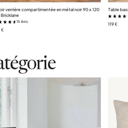
oir verrière compartimentée en métal noir 90 x 120
Table bass
Bricklane
15 Avis
&
119 €
 €
atégorie