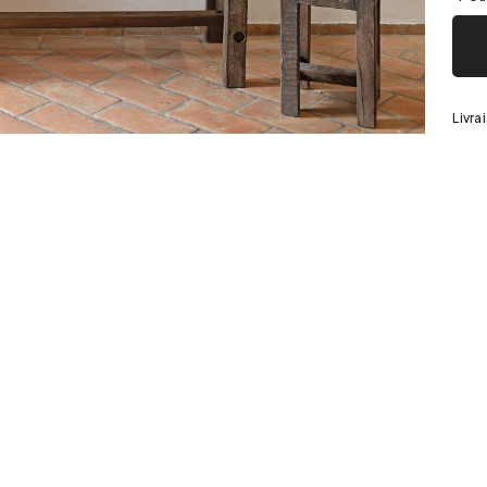
Argenté
Livra