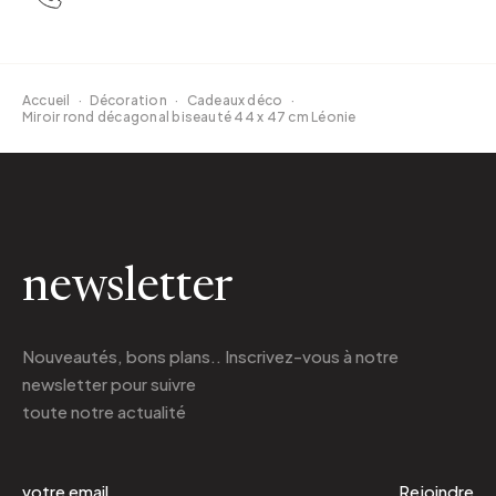
Accueil
·
Décoration
·
Cadeaux déco
·
Miroir rond décagonal biseauté 44 x 47 cm Léonie
newsletter
Nouveautés, bons plans.. Inscrivez-vous à
notre
newsletter
pour suivre
toute notre actualité
Rejoindre