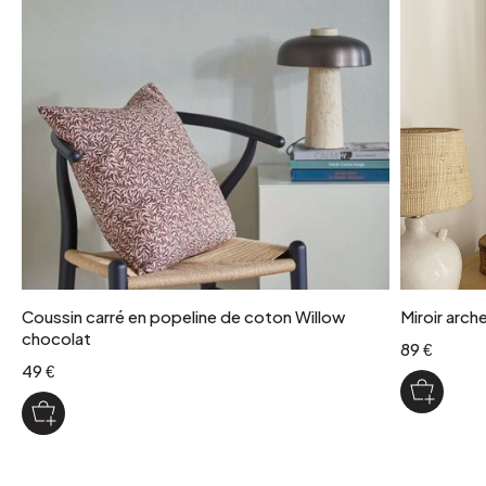
Coussin carré en popeline de coton Willow
Miroir arch
chocolat
89 €
49 €