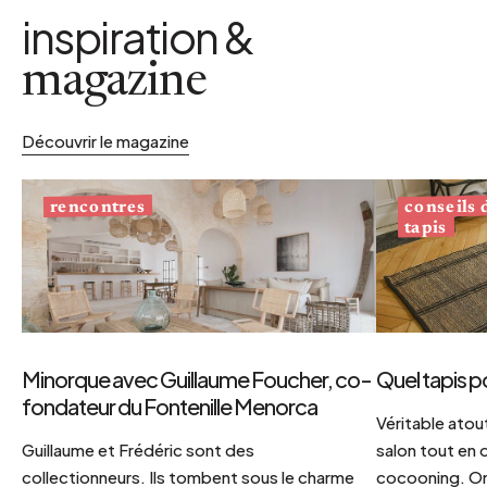
inspiration &
magazine
Découvrir le magazine
conseils
rencontres
tapis
Minorque avec Guillaume Foucher, co-
Quel tapis p
fondateur du Fontenille Menorca
Véritable atout
Guillaume et Frédéric sont des
salon tout en
collectionneurs. Ils tombent sous le charme
cocooning. On 