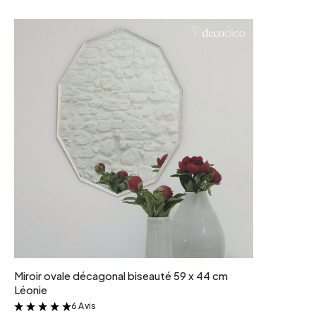
poids colis
4 kg
systeme accroche
Crochets au dos
Miroir ovale décagonal biseauté 59 x 44 cm
Léonie
6 Avis
&