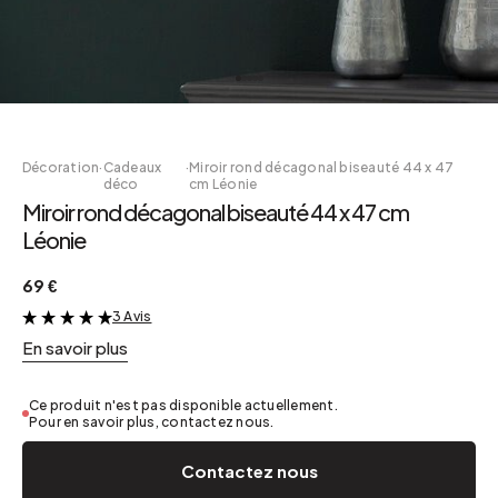
Décoration
·
Cadeaux
·
Miroir rond décagonal biseauté 44 x 47
déco
cm Léonie
Miroir rond décagonal biseauté 44 x 47 cm
Léonie
69 €
3 Avis
&
En savoir plus
Ce produit n'est pas disponible actuellement.
Pour en savoir plus, contactez nous.
Contactez nous