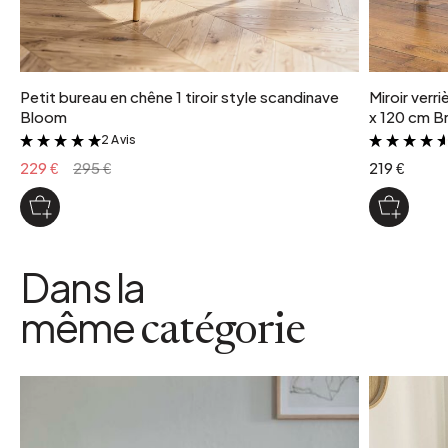
Petit bureau en chêne 1 tiroir style scandinave
Miroir verr
Bloom
x 120 cm Br
2 Avis
&
229 €
295 €
219 €
Dans la
même
catégorie