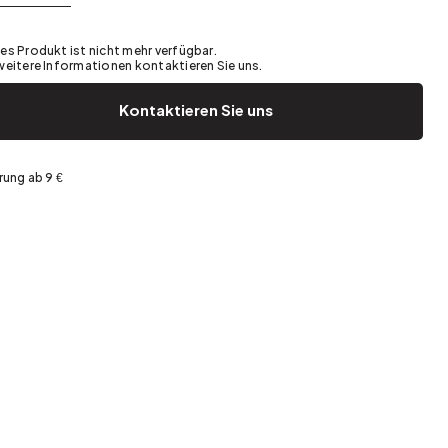
Garten und Terrasse
Frühjahrsaufräumen
es Produkt ist nicht mehr verfügbar.
weitere Informationen kontaktieren Sie uns.
Kontaktieren Sie uns
rung ab 9 €