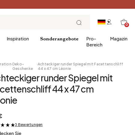
0
Inspiration
Pro-
Magazin
Sonderangebote
Bereich
ration
·
Deko-
·
Achteckiger runder Spiegel mit Facettenschliff
Geschenke
44 x 47 cm Léonie
hteckiger runder Spiegel mit
er
chenke
Eintrag
Frühstück
cettenschliff 44 x 47 cm
 für das Badezimmer
Esszimmer
Brunch
onie
erwäsche
Büro
Mittagessen
Bibliothek
Teezeit
€
Wintergarten
Sonntagabend
Vorratskammer
Tapas und Aperitif
3 Bewertungen
&
decken Sie
Dachboden
Festliche Tafel