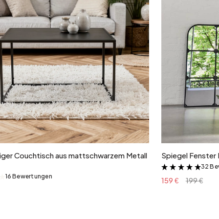
In den Warenkorb
ger Couchtisch aus mattschwarzem Metall
Spiegel Fenster 
32 Be
&
16 Bewertungen
&
159 €
199 €