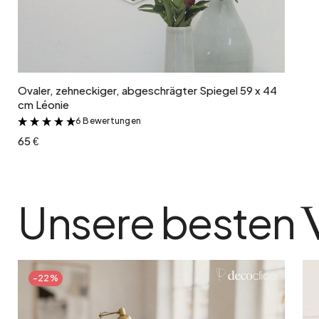
In den Warenkorb
Ovaler, zehneckiger, abgeschrägter Spiegel 59 x 44
cm Léonie
6 Bewertungen
&
65 €
Unsere besten
-22%