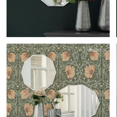
Bistro
Samt
Meeresufer
Blondes Holz
Flohmarkt
Pappmaché
Zeitgenössisch
Glas
Haussmannscher Geist
Zink und Galvano
Großes Hotel
Natürlich