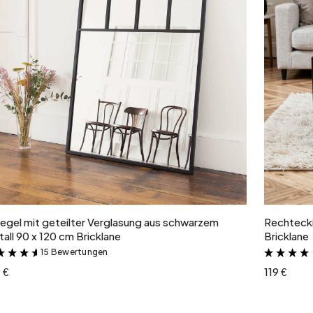
In den Warenkorb
egel mit geteilter Verglasung aus schwarzem
Rechtecki
all 90 x 120 cm Bricklane
Bricklane
15 Bewertungen
&
 €
119 €