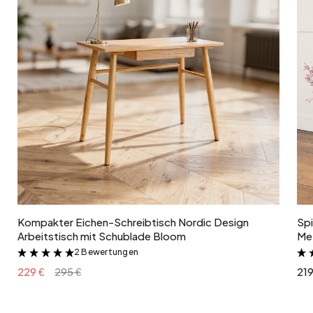
In den Warenkorb
Kompakter Eichen-Schreibtisch Nordic Design
Spi
Arbeitstisch mit Schublade Bloom
Met
2 Bewertungen
&
229 €
295 €
219