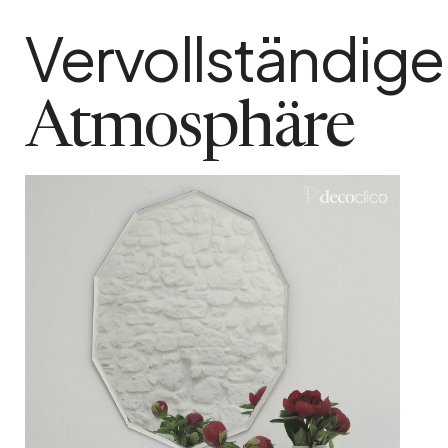
Anzahl der Pakete
Vervollständige
1
Paketgewicht
4 kg
Atmosphäre
Befestigungssystem
Haken auf der Rückseite