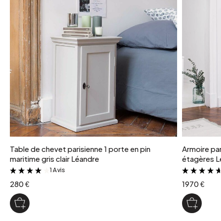
nombre colis
1
poids colis
36 kg
coloris
Bleu
Table de chevet parisienne 1 porte en pin
Armoire par
maritime gris clair Léandre
étagères L
1 Avis
&
280 €
1970 €