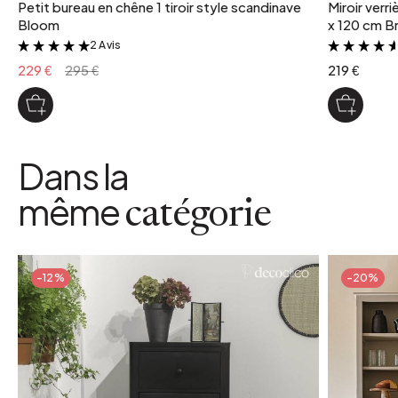
Petit bureau en chêne 1 tiroir style scandinave
Miroir verr
Bloom
x 120 cm Br
2 Avis
&
229 €
295 €
219 €
Dans la
même
catégorie
-12%
-20%