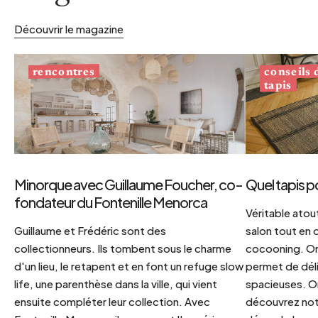
Découvrir le magazine
conseils
rencontres
tapis
Minorque avec Guillaume Foucher, co-
Quel tapis p
fondateur du Fontenille Menorca
Véritable atout
Guillaume et Frédéric sont des
salon tout en
collectionneurs. Ils tombent sous le charme
cocooning. On 
d'un lieu, le retapent et en font un refuge slow
permet de déli
life, une parenthèse dans la ville, qui vient
spacieuses. Or
ensuite compléter leur collection. Avec
découvrez notr