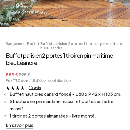
Rangement
·
Buffet
·
Buffet parisien 2 portes 1 tiroir en pin maritime
bleu Léandre
Buffet parisien 2 portes 1 tiroir en pin maritime
bleu Léandre
889 €
995 €
Prix TTC dont 1.8 d'éco-contribution
10 Avis
&
Buffet haut bleu canard foncé - L 80 x P 42 x H 103 cm.
Structure en pin maritime massif et portes en hêtre
massif.
1 tiroir et 2 portes aimantées - livré monté.
En savoir plus