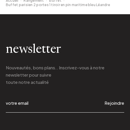
Accueil
·
Rangement
·
Buffet
·
Buffet parisien 2 portes 1 tiroir en pin maritime bleu Léandre
newsletter
Nouveautés, bons plans.. Inscrivez-vous à
notre
newsletter
pour suivre
toute notre actualité
Rejoindre