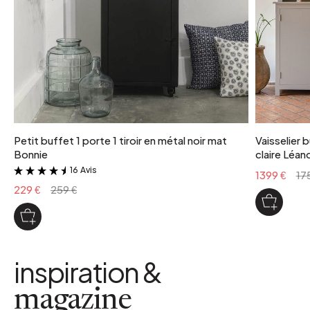
Petit buffet 1 porte 1 tiroir en métal noir mat
Vaisselier 
Bonnie
claire Léan
16 Avis
&
1399 €
17
229 €
259 €
inspiration &
magazine