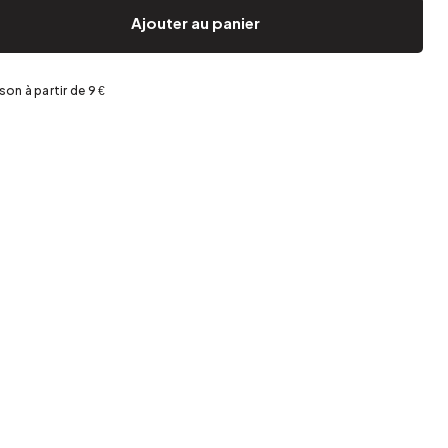
Jardin et terrasse
Rangement de printemps
Ajouter au panier
ison à partir de 9 €