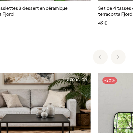
assiettes à dessert en céramique
Set de 4 tasses
a Fjord
terracotta Fjord
49 €
-20%