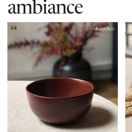
ambiance
contenance
37.5 cl (plein)
couleur
Rouge
dimensions colis
L 0.24 x l 0.24 x h 0.12 m
matiere detaillee
Céramique (grès)
poids colis
2 kg
coloris
Rouge terracotta
Ajouter au panier