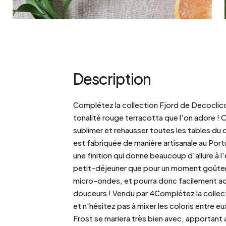
Description
Complétez la collection Fjord de Decoclico 
tonalité rouge terracotta que l'on adore ! O
sublimer et rehausser toutes les tables du
est fabriquée de manière artisanale au Portu
une finition qui donne beaucoup d'allure à l
petit-déjeuner que pour un moment goûter, 
micro-ondes, et pourra donc facilement accu
douceurs ! Vendu par 4Complétez la collecti
et n'hésitez pas à mixer les coloris entre e
Frost se mariera très bien avec, apportant a