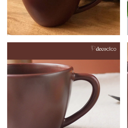
Bistrot
Velours
Bord de mer
Bois blond
Brocante
Papier mâché
Contemporain
Verre
Esprit Haussmannien
Zinc et galva
Grand hôtel
Naturel