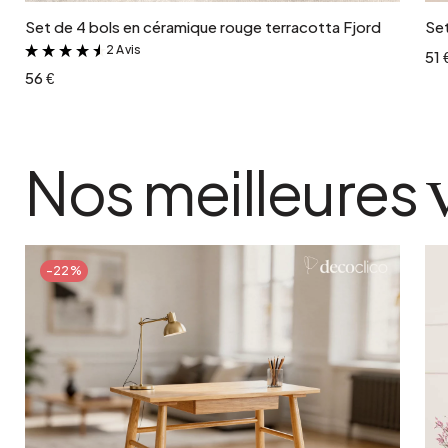
Set de 4 bols en céramique rouge terracotta Fjord
Set
2 Avis
&
51 
56 €
Nos meilleures
-22%