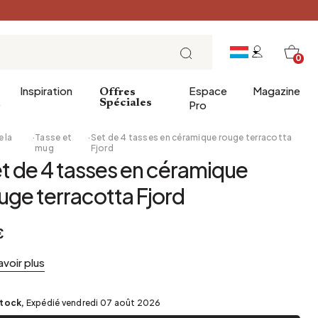
0
Inspiration
Espace
Magazine
Offres
e
Spéciales
Pro
e la
·
Tasse et
·
Set de 4 tasses en céramique rouge terracotta
e
mug
Fjord
t de 4 tasses en céramique
ins
éco
Entrée
Petit Déjeuner
uge terracotta Fjord
a salle de bains
Salle à manger
Brunch
de bain
Bureau
Déjeuner
€
Bibliothèque
L'heure du thé
Jardin d'hiver
Dimanche soir
avoir plus
Cellier
Tapas et apéritif
Grenier
Table de fête
stock,
Expédié vendredi 07 août 2026