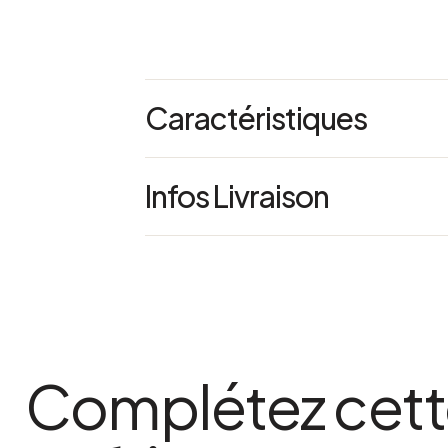
Caractéristiques
Notre vaisselle Maison Tilleul plaît pour son charme authentique chaque
pièce est fabriquée à la main d'artisans 
Infos Livraison
notez que de légères variations sont do
conférant tout le charme à ce service.
Dimensions : L 13.5 x l 10.5 x h 9 cm
Poids : 1.291 kg
Référence : 64259
compatible lave vaisselle
Complétez cet
Oui
compatible micro ondes
Oui