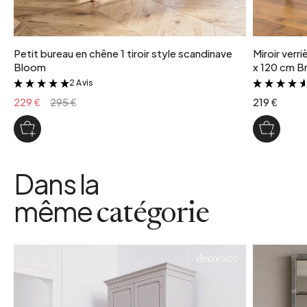
Petit bureau en chêne 1 tiroir style scandinave
Miroir verr
Bloom
x 120 cm Br
2 Avis
&
229 €
295 €
219 €
Dans la
même
catégorie