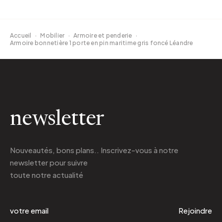
Accueil
·
Mobilier
·
Armoire et penderie
·
Armoire bonnetière 1 porte en pin maritime gris foncé Léandre
newsletter
Nouveautés, bons plans.. Inscrivez-vous à
notre
newsletter
pour suivre
toute notre actualité
Rejoindre