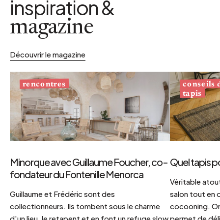
inspiration &
magazine
Découvrir le magazine
conseils
rencontres
tapis
Minorque avec Guillaume Foucher, co-
Quel tapis p
fondateur du Fontenille Menorca
Véritable atout
Guillaume et Frédéric sont des
salon tout en
collectionneurs. Ils tombent sous le charme
cocooning. On 
d'un lieu, le retapent et en font un refuge slow
permet de déli