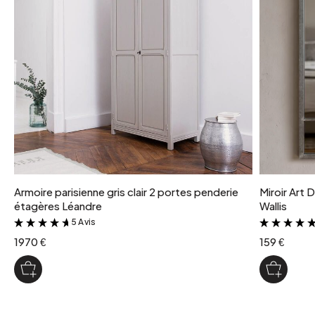
Armoire parisienne gris clair 2 portes penderie
Miroir Art 
étagères Léandre
Wallis
5 Avis
&
1970 €
159 €