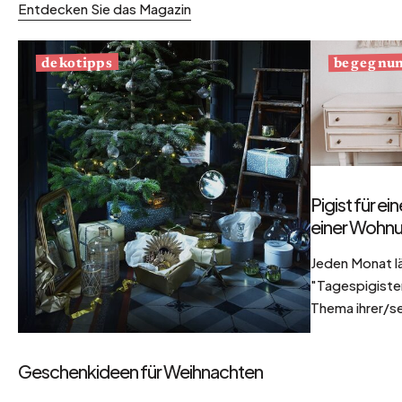
Entdecken Sie das Magazin
begegnu
dekotipps
Pigist für e
einer Wohnu
Jeden Monat l
"Tagespigisten
Thema ihrer/se
Geschenkideen für Weihnachten