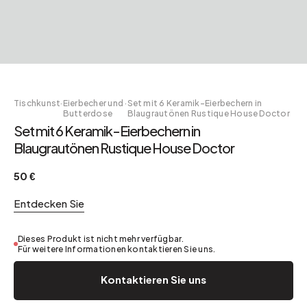
Tischkunst
·
Eierbecher und
·
Set mit 6 Keramik-Eierbechern in
Butterdose
Blaugrautönen Rustique House Doctor
Set mit 6 Keramik-Eierbechern in
Blaugrautönen Rustique House Doctor
50 €
Entdecken Sie
Dieses Produkt ist nicht mehr verfügbar.
Für weitere Informationen kontaktieren Sie uns.
Kontaktieren Sie uns