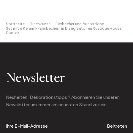
Startseite
·
Tischkunst
·
Eierbecher und Butterdose
·
Set mit 6 Keramik-Eierbechern in Blaugrautönen Rustique House
Doctor
Newsletter
Neuheiten, Dekorationstipps ? Abonnieren Sie
unseren
Newsletter
um immer am neuesten Stand zu sein
Beitreten