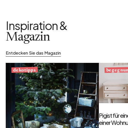
Inspiration &
Magazin
Entdecken Sie das Magazin
begegnu
dekotipps
Pigist für e
einer Wohnu