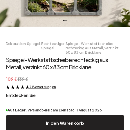
Dekoration
·
Spiegel
·
Rechteckiger
·
Spiegel-Werkstattscheibe
Spiegel
rechteckig aus Metall, verzinkt
60 x 83 cm Bricklane
Spiegel-Werkstattscheibe rechteckig aus
Metall, verzinkt 60 x 83 cm Bricklane
109 €
139 €
7 Bewertungen
&
Entdecken Sie
Auf Lager,
Versandbereit am Dienstag 11 August 2026
In den Warenkorb