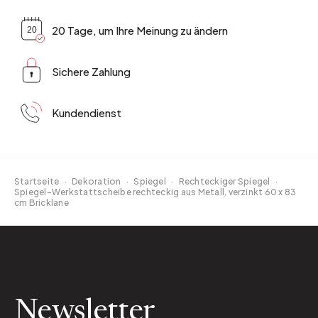
20 Tage, um Ihre Meinung zu ändern
Sichere Zahlung
Kundendienst
Startseite
·
Dekoration
·
Spiegel
·
Rechteckiger Spiegel
·
Spiegel-Werkstattscheibe rechteckig aus Metall, verzinkt 60 x 83
cm Bricklane
Newsletter