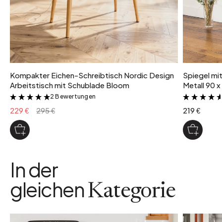
Kompakter Eichen-Schreibtisch Nordic Design
Spiegel mi
Arbeitstisch mit Schublade Bloom
Metall 90 x
2 Bewertungen
&
229 €
295 €
219 €
In der
gleichen
Kategorie