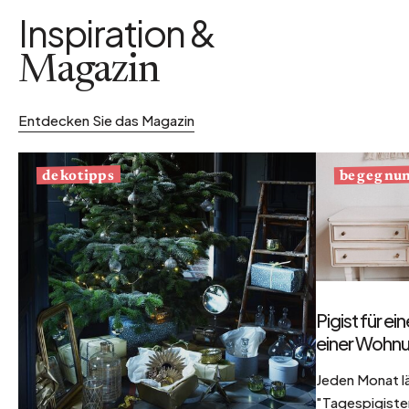
Inspiration &
Magazin
Entdecken Sie das Magazin
begegnu
dekotipps
Pigist für e
einer Wohnu
Jeden Monat l
"Tagespigisten