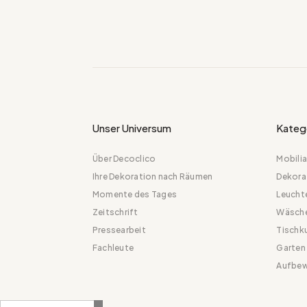
Unser Universum
Kateg
Über Decoclico
Mobilia
Ihre Dekoration nach Räumen
Dekora
Momente des Tages
Leucht
Zeitschrift
Wäsch
Pressearbeit
Tischk
Fachleute
Garten
Aufbew