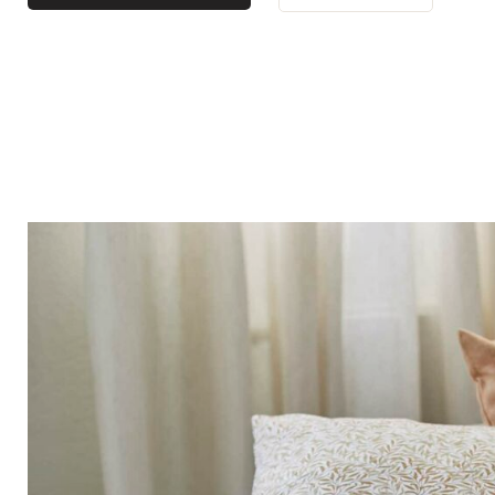
Bistro
Samt
Meeresufer
Blondes Holz
Flohmarkt
Pappmaché
Zeitgenössisch
Glas
Haussmannscher Geist
Zink und Galvano
Großes Hotel
Natürlich