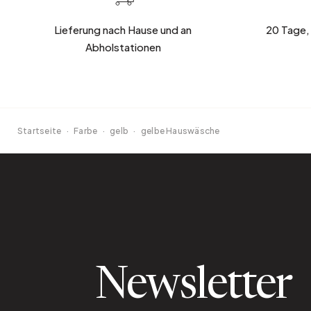
Lieferung nach Hause und an
20 Tage,
Abholstationen
Startseite
·
Farbe
·
gelb
·
gelbe Hauswäsche
Newsletter