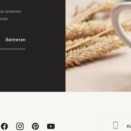
Sie
unseren
sein
Beitreten
K