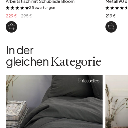
Arbeitstisch mit Schublade Bloom
Metall 90 x
2 Bewertungen
&
229 €
295 €
219 €
In der
gleichen
Kategorie