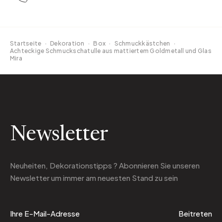
Startseite
·
Dekoration
·
Box
·
Schmuckkästchen
·
Achteckige Schmuckschatulle aus mattiertem Goldmetall und Glas
Mira
Newsletter
Neuheiten, Dekorationstipps ? Abonnieren Sie
unseren
Newsletter
um immer am neuesten Stand zu sein
Beitreten