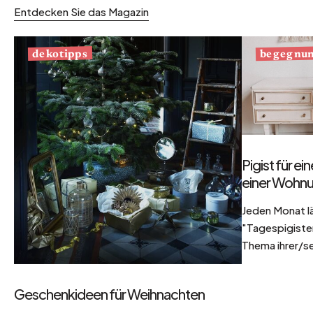
Entdecken Sie das Magazin
begegnu
dekotipps
Pigist für e
einer Wohnu
Jeden Monat l
"Tagespigisten
Thema ihrer/se
Geschenkideen für Weihnachten