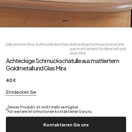
Dekoration
·
Box
·
Schmuckkästchen
·
Achteckige Schmuckschatulle
aus mattiertem Goldmetall und
Glas Mira
Achteckige Schmuckschatulle aus mattiertem
Goldmetall und Glas Mira
40 €
Entdecken Sie
Dieses Produkt ist nicht mehr verfügbar.
Für weitere Informationen kontaktieren Sie uns.
Kontaktieren Sie uns