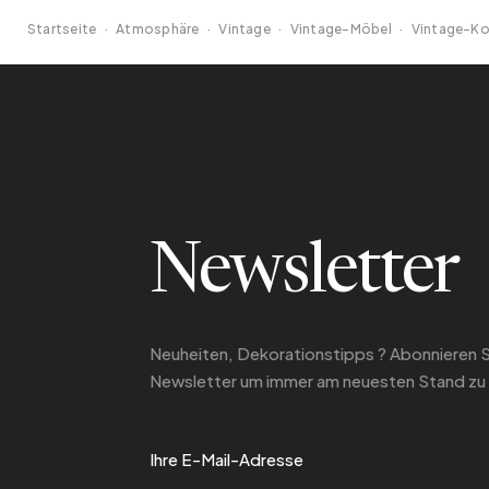
Startseite
·
Atmosphäre
·
Vintage
·
Vintage-Möbel
·
Vintage-
Newsletter
Neuheiten, Dekorationstipps ? Abonnieren 
Newsletter
um immer am neuesten Stand zu 