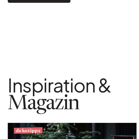
Bistro
Samt
Meeresufer
Blondes Holz
Flohmarkt
Pappmaché
Zeitgenössisch
Glas
Haussmannscher Geist
Zink und Galvano
Großes Hotel
Natürlich
Inspiration &
Magazin
dekotipps