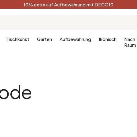
10% extra auf Aufbewahrung mit DECO10
Tischkunst
Garten
Aufbewahrung
Ikonisch
Nach
Raum
Küche
Terracotta
Badezimm
Deko-Ges
ode
Küchenmöbel
Schwarz
Dekoration
hlafzimmer
Leuchte für die Küche
Weiß
Badezimm
fzimmer
Waldgrün
Celadon
Pfauenblau
Golden