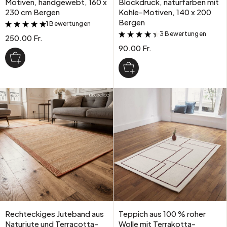
Motiven, handgewebt, 160 x
Blockdruck, naturfarben mit
230 cm Bergen
Kohle-Motiven, 140 x 200
Bergen
1 Bewertungen
&
3 Bewertungen
&
250.00 Fr.
90.00 Fr.
Rechteckiges Juteband aus
Teppich aus 100 % roher
Naturjute und Terracotta-
Wolle mit Terrakotta-