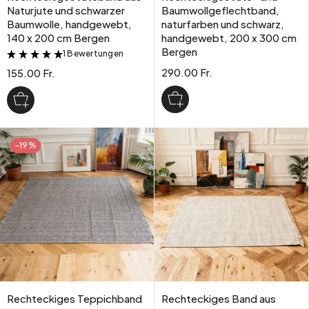
Naturjute und schwarzer
Baumwollgeflechtband,
Baumwolle, handgewebt,
naturfarben und schwarz,
140 x 200 cm Bergen
handgewebt, 200 x 300 cm
Bergen
1 Bewertungen
&
290.00 Fr.
155.00 Fr.
-19%
Rechteckiges Teppichband
Rechteckiges Band aus