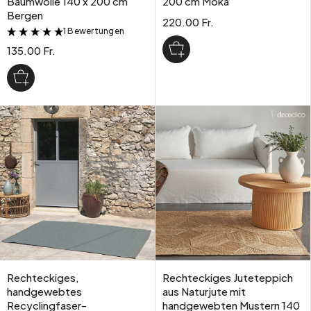
Baumwolle 140 x 200 cm
200 cm Moka
Bergen
220.00 Fr.
1 Bewertungen
&
135.00 Fr.
Rechteckiges,
Rechteckiges Juteteppich
handgewebtes
aus Naturjute mit
Recyclingfaser-
handgewebten Mustern 140