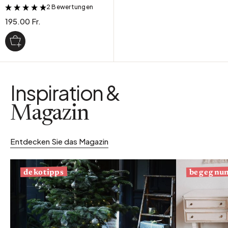
2 Bewertungen
&
195.00 Fr.
Inspiration &
Magazin
Entdecken Sie das Magazin
begegnu
dekotipps