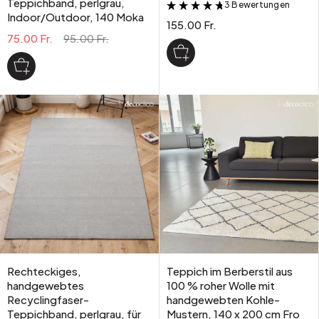
Teppichband, perlgrau,
3 Bewertungen
&
Indoor/Outdoor, 140 Moka
155.00 Fr.
75.00 Fr.
95.00 Fr.
Rechteckiges,
Teppich im Berberstil aus
handgewebtes
100 % roher Wolle mit
Recyclingfaser-
handgewebten Kohle-
Teppichband, perlgrau, für
Mustern, 140 x 200 cm Fro