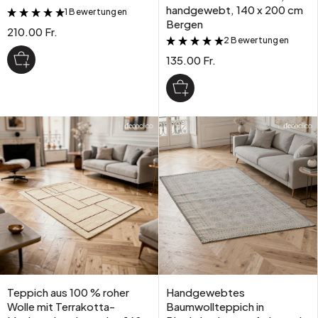
handgewebt, 140 x 200 cm
1 Bewertungen
&
Bergen
210.00 Fr.
2 Bewertungen
&
135.00 Fr.
Teppich aus 100 % roher
Handgewebtes
Wolle mit Terrakotta-
Baumwollteppich in