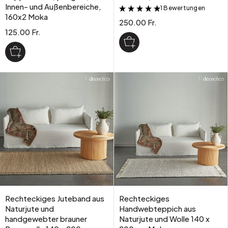
Innen- und Außenbereiche,
1 Bewertungen
&
160x2 Moka
250.00 Fr.
125.00 Fr.
Rechteckiges Juteband aus
Rechteckiges
Naturjute und
Handwebteppich aus
handgewebter brauner
Naturjute und Wolle 140 x