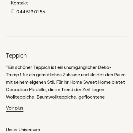
Kontakt
044 519 01 56
Teppich
"Ein schöner Teppich ist ein unumgänglicher Deko-
Trumpf für ein gemütliches Zuhause und kleidet den Raum
mit seinem eigenen Stil. Für Ihr Home Sweet Home bietet
Decoclico Modelle, die im Trend der Zeit liegen.
Wollteppiche, Baumwollteppiche, geflochtene
Juteteppiche oder andere Naturfasern, in rechteckigen
Voir plus
oder runden Formen - Sie müssen nur noch Ihren eigenen
Stil finden.
.
Unser Universum