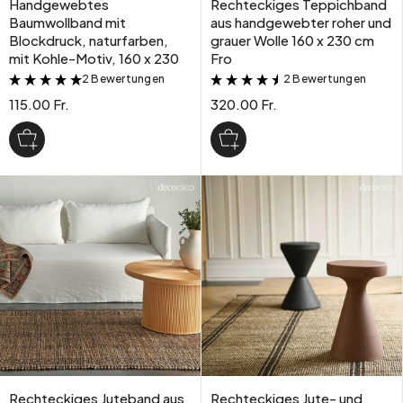
Handgewebtes
Rechteckiges Teppichband
Baumwollband mit
aus handgewebter roher und
Blockdruck, naturfarben,
grauer Wolle 160 x 230 cm
mit Kohle-Motiv, 160 x 230
Fro
2 Bewertungen
2 Bewertungen
&
&
115.00 Fr.
320.00 Fr.
Rechteckiges Juteband aus
Rechteckiges Jute- und