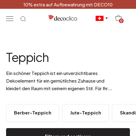
10% extra auf Aufbewahrung mit DECO10
20
0
Teppich
Ein schöner Teppich ist ein unverzichtbares
Dekoelement für ein gemütliches Zuhause und
kleidet den Raum mit seinem eigenen Stil. Für Ihr
Home Sweet Home bietet decoclico Modelle, die
im Trend der Zeit liegen.
Berber-Teppich
Jute-Teppich
Skandi