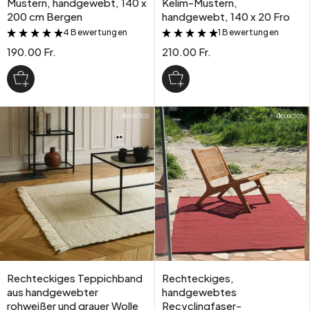
Mustern, handgewebt, 140 x
Kelim-Mustern,
200 cm Bergen
handgewebt, 140 x 20 Fro
4 Bewertungen
1 Bewertungen
&
&
190.00 Fr.
210.00 Fr.
Rechteckiges Teppichband
Rechteckiges,
aus handgewebter
handgewebtes
rohweißer und grauer Wolle
Recyclingfaser-