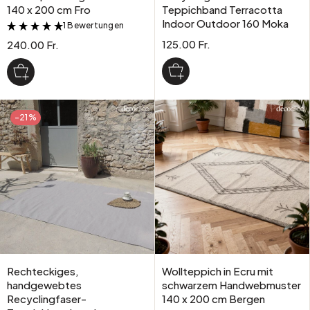
140 x 200 cm Fro
Teppichband Terracotta
Indoor Outdoor 160 Moka
1 Bewertungen
&
125.00 Fr.
240.00 Fr.
-21%
Rechteckiges,
Wollteppich in Ecru mit
handgewebtes
schwarzem Handwebmuster
Recyclingfaser-
140 x 200 cm Bergen